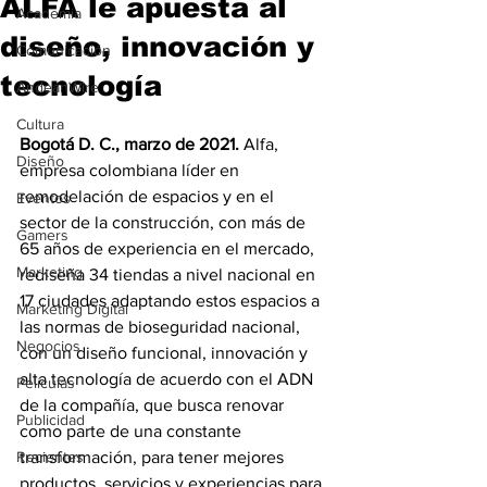
ALFA le apuesta al
Academia
diseño, innovación y
Comunicación
tecnología
AndeanWire
Cultura
Bogotá D. C., marzo de 2021. 
Alfa, 
Diseño
empresa colombiana líder en 
remodelación de espacios y en el 
Eventos
sector de la construcción, con más de 
Gamers
65 años de experiencia en el mercado, 
Marketing
rediseña 34 tiendas a nivel nacional en 
17 ciudades adaptando estos espacios a 
Marketing Digital
las normas de bioseguridad nacional, 
Negocios
con un diseño funcional, innovación y 
alta tecnología de acuerdo con el ADN 
Películas
de la compañía, que busca renovar 
Publicidad
como parte de una constante 
Recientes
transformación, para tener mejores 
productos, servicios y experiencias para 