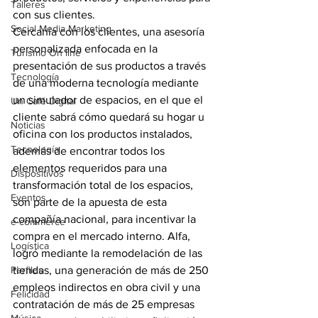
Talleres
con sus clientes.
Social Media Marketing
Cercanía con los clientes, una asesoría 
personalizada enfocada en la 
Turismo On line
presentación de sus productos a través 
Tecnología
de una moderna tecnología mediante 
un simulador de espacios, en el que el 
Un Café Digital
cliente sabrá cómo quedará su hogar u 
Noticias
oficina con los productos instalados, 
Tecnología
además de encontrar todos los 
elementos requeridos para una 
Dispositivos
transformación total de los espacios, 
Eventos
son parte de la apuesta de esta 
compañía nacional, para incentivar la 
e-commerce
compra en el mercado interno. Alfa, 
Logística
logró mediante la remodelación de las 
Perfiles
tiendas, una generación de más de 250 
empleos indirectos en obra civil y una 
Felicidad
contratación de más de 25 empresas 