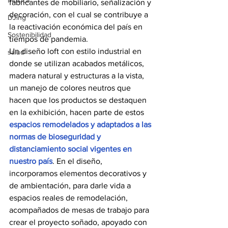
Música
fabricantes de mobiliario, señalización y 
decoración, con el cual se contribuye a 
DJing
la reactivación económica del país en 
Sostenibilidad
tiempos de pandemia.
Un diseño loft con estilo industrial en 
salud
donde se utilizan acabados metálicos, 
madera natural y estructuras a la vista, 
un manejo de colores neutros que 
hacen que los productos se destaquen 
en la exhibición, hacen parte de estos 
espacios remodelados y adaptados a las 
normas de bioseguridad y 
distanciamiento social vigentes en 
nuestro país
. En el diseño, 
incorporamos elementos decorativos y 
de ambientación, para darle vida a 
espacios reales de remodelación, 
acompañados de mesas de trabajo para 
crear el proyecto soñado, apoyado con 