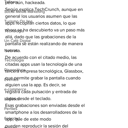
Talleres
peor aún, hackeada.
Según explica TechCrunch, aunque en 
Social Media Marketing
general los usuarios asumen que las 
Turismo On line
apps recopilan ciertos datos, lo que 
ahora se ha descubierto va un paso más 
Tecnología
allá, dado que las grabaciones de la 
Un Café Digital
pantalla se están realizando de manera 
Noticias
secreta.
De acuerdo con el citado medio, las 
Tecnología
citadas apps usan la tecnología de una 
Dispositivos
tercera empresa tecnológica, Glassbox, 
que permite grabar la pantalla cuando 
Eventos
alguien usa la app. Es decir, se 
e-commerce
registra cada pulsación y entrada de 
datos desde el teclado.
Logística
Esas grabaciones son enviadas desde el 
Perfiles
smartphone a los desarrolladores de la 
Felicidad
app, que de este modo 
pueden reproducir la sesión del 