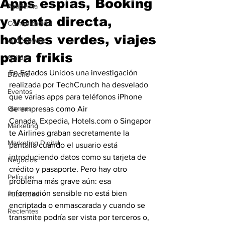
Apps espías, Booking
Academia
y venta directa,
Comunicación
hoteles verdes, viajes
AndeanWire
para frikis
Cultura
En Estados Unidos una investigación 
Diseño
realizada por TechCrunch ha desvelado 
Eventos
que varias apps para teléfonos iPhone 
Gamers
de empresas como Air 
Canada, Expedia, Hotels.com o Singapor
Marketing
te Airlines graban secretamente la 
Marketing Digital
pantalla cuando el usuario está 
introduciendo datos como su tarjeta de 
Negocios
crédito y pasaporte. Pero hay otro 
Películas
problema más grave aún: esa 
información sensible no está bien 
Publicidad
encriptada o enmascarada y cuando se 
Recientes
transmite podría ser vista por terceros o, 