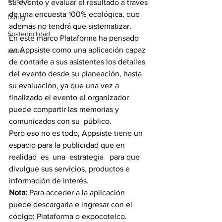
Música
su evento y evaluar el resultado a través 
de una encuesta 100% ecológica, que 
DJing
además no tendrá que sistematizar.
Sostenibilidad
En este marco Plataforma ha pensado 
en Appsiste como una aplicación capaz 
salud
de contarle a sus asistentes los detalles 
del evento desde su planeación, hasta 
su evaluación, ya que una vez a 
finalizado el evento el organizador 
puede compartir las memorias y 
comunicados con su  público.
Pero eso no es todo, Appsiste tiene un 
espacio para la publicidad que en  
realidad  es  una  estrategia   para que 
divulgue sus servicios, productos e 
información de interés.
Nota: 
Para acceder a la aplicación 
puede descargarla e ingresar con el 
código: Plataforma o expocotelco.