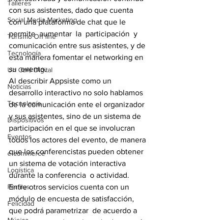
Talleres
con sus asistentes, dado que cuenta 
Social Media Marketing
con una plataforma de chat que le 
permite  aumentar  la  participación  y  
Turismo On line
comunicación entre sus asistentes, y de 
Tecnología
esta manera fomentar el networking en 
su  evento.
Un Café Digital
Al describir Appsiste como un 
Noticias
desarrollo interactivo no solo hablamos 
Tecnología
de la comunicación ente el organizador 
y sus asistentes, sino de un sistema de 
Dispositivos
participación en el que se involucran 
Eventos
todos los actores del evento, de manera 
que los conferencistas pueden obtener 
e-commerce
un sistema de votación interactiva  
Logística
durante la conferencia  o actividad. 
Perfiles
Entre otros servicios cuenta con un 
módulo de encuesta de satisfacción,  
Felicidad
que podrá parametrizar  de acuerdo a 