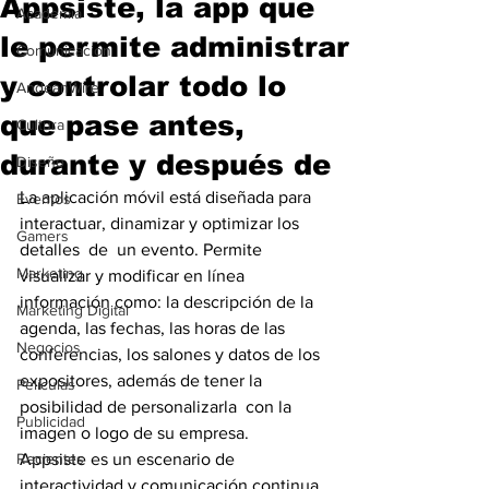
Appsiste, la app que
Academia
le permite administrar
Comunicación
y controlar todo lo
AndeanWire
que pase antes,
Cultura
durante y después de
Diseño
La aplicación móvil está diseñada para 
Eventos
interactuar, dinamizar y optimizar los 
Gamers
detalles  de  un evento. Permite 
Marketing
visualizar y modificar en línea 
información como: la descripción de la 
Marketing Digital
agenda, las fechas, las horas de las 
Negocios
conferencias, los salones y datos de los 
expositores, además de tener la 
Películas
posibilidad de personalizarla  con la  
Publicidad
imagen o logo de su empresa.
Recientes
Appsiste es un escenario de 
interactividad y comunicación continua 