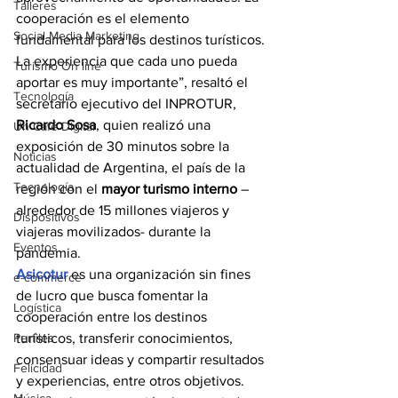
Talleres
cooperación es el elemento 
Social Media Marketing
fundamental para los destinos turísticos. 
La experiencia que cada uno pueda 
Turismo On line
aportar es muy importante”, resaltó el 
Tecnología
secretario ejecutivo del INPROTUR, 
Ricardo Sosa
, quien realizó una 
Un Café Digital
exposición de 30 minutos sobre la 
Noticias
actualidad de Argentina, el país de la 
Tecnología
región con el 
mayor turismo interno
 –
alrededor de 15 millones viajeros y 
Dispositivos
viajeras movilizados- durante la 
Eventos
pandemia.
Asicotur
 es una organización sin fines 
e-commerce
de lucro que busca fomentar la 
Logística
cooperación entre los destinos 
Perfiles
turísticos, transferir conocimientos, 
consensuar ideas y compartir resultados 
Felicidad
y experiencias, entre otros objetivos.