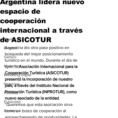
Argentina lidera nuevo
Academia
espacio de
Comunicación
cooperación
AndeanWire
internacional a través
Cultura
de ASICOTUR
Diseño
Argentina dio otro paso positivo en 
Eventos
búsqueda del mejor posicionamiento 
Gamers
turístico en el mundo. Durante el día de 
Marketing
ayer, la 
Asociación Internacional para la 
Cooperación Turística (ASICOTUR) 
Marketing Digital
presentó la incorporación de nuestro 
Negocios
país, a través del Instituto Nacional de 
Promoción Turística (INPROTUR), como 
Películas
nuevo asociado de la entidad
.
Publicidad
“Queremos que esta asociación sirva 
Recientes
como un brazo de cooperación al 
aprovechamiento de oportunidades. La 