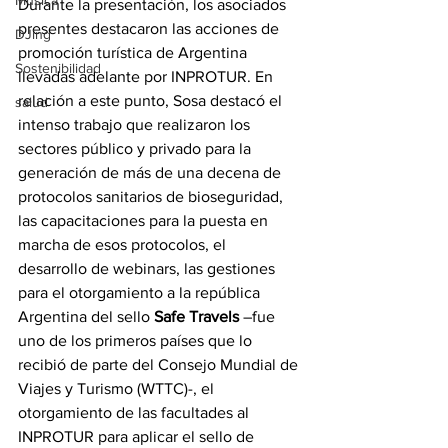
Música
Durante la presentación, los asociados 
presentes destacaron las acciones de 
DJing
promoción turística de Argentina 
Sostenibilidad
llevadas adelante por INPROTUR. En 
relación a este punto, Sosa destacó el 
salud
intenso trabajo que realizaron los 
sectores público y privado para la 
generación de más de una decena de 
protocolos sanitarios de bioseguridad, 
las capacitaciones para la puesta en 
marcha de esos protocolos, el 
desarrollo de webinars, las gestiones 
para el otorgamiento a la república 
Argentina del sello 
Safe Travels
 –fue 
uno de los primeros países que lo 
recibió de parte del Consejo Mundial de 
Viajes y Turismo (WTTC)-, el 
otorgamiento de las facultades al 
INPROTUR para aplicar el sello de 