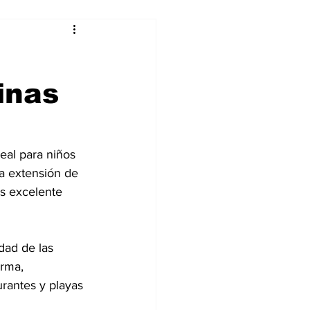
alleres
inas
Tecnología
DJing
ta extensión de 
es excelente 
dad de las 
orma, 
urantes y playas 