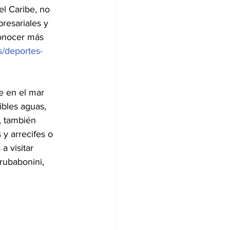
l Caribe, no 
resariales y 
conocer más 
s/deportes-
se en el mar 
ibles aguas, 
, también 
y arrecifes o 
a visitar 
ubabonini, 