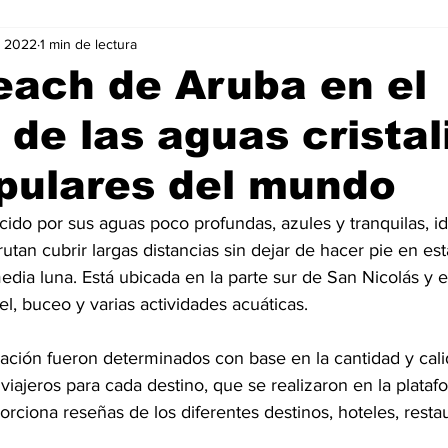
v 2022
1 min de lectura
Negocios
Películas
Publicidad
Recientes
T
each de Aruba en el
 de las aguas cristal
mo On line
Tecnología
Un Café Digital
Noticias
pulares del mundo
-commerce
Logística
Perfiles
Felicidad
Música
utan cubrir largas distancias sin dejar de hacer pie en es
dia luna. Está ubicada en la parte sur de San Nicolás y 
el, buceo y varias actividades acuáticas.
uación fueron determinados con base en la cantidad y cali
 viajeros para cada destino, que se realizaron en la plataf
orciona reseñas de los diferentes destinos, hoteles, resta