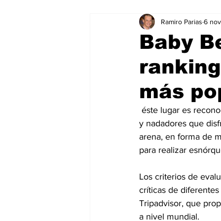
Ramiro Parias
6 no
Marketing
Marketing Digital
Baby B
ranking
Social Media Marketing
Turis
más po
Dispositivos
Eventos
e
 éste lugar es reconocido por sus aguas poco profundas, azules y tranquilas, ideal para niños 
y nadadores que disfr
arena, en forma de me
Sostenibilidad
salud
para realizar esnórqu
Los criterios de eval
críticas de diferentes
Tripadvisor, que prop
a nivel mundial.