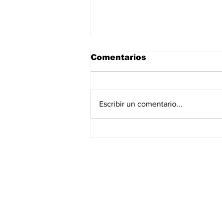
Comentarios
Escribir un comentario...
Asignar cargos no es
formar líderes: el error
más común en la
empresa familiar
Suscríbete a nuest