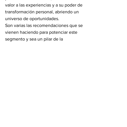
valor a las experiencias y a su poder de 
transformación personal, abriendo un 
universo de oportunidades.
Son varias las recomendaciones que se 
vienen haciendo para potenciar este 
segmento y sea un pilar de la 
reactivación del turismo en general. 
“Replantear la forma en que se diseñan 
los productos turísticos y se trabaja en 
la creación de los destinos, aportando 
una mirada holística y considerando las 
propias lógicas de desarrollo de cada 
territorio será una de las claves”, 
explicó la experta de Ostelea.
Al mismo tiempo, será vital avivar una 
forma de viajar sostenible, responsable 
y regenerativa, situando a las personas 
en el centro, con el enfoque de 