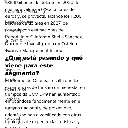
Talleres
735,8 billones de dólares en 2020, lo 
cual equivaldría a 619,2 billones de 
Social Media Marketing
euros y, se proyecta, alcance los 1.200 
Turismo On line
billones de dólares en 2027, de 
acuerdo con estimaciones de 
Tecnología
ReportLinker”, informó Sheila Sánchez, 
Un Café Digital
Docente e investigadora en Ostelea 
Noticias
Tourism Management School.
¿Qué está pasando y qué 
Tecnología
viene para este 
Dispositivos
segmento?
Eventos
El informe de Ostelea, resalta que las 
experiencias de turismo de bienestar en 
e-commerce
tiempos de COVID-19 han aumentado, 
Logística
enfocándose fundamentalmente en el 
turismo nacional y de proximidad, 
Perfiles
además se han diversificado con otras 
Felicidad
tipologías de experiencias turísticas y 