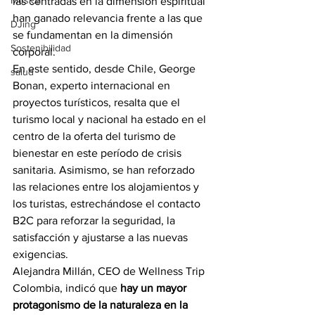
Música
las centradas en la dimensión espiritual 
han ganado relevancia frente a las que 
DJing
se fundamentan en la dimensión 
Sostenibilidad
corporal.
En este sentido, desde Chile, George 
salud
Bonan, experto internacional en 
proyectos turísticos, resalta que el 
turismo local y nacional ha estado en el 
centro de la oferta del turismo de 
bienestar en este período de crisis 
sanitaria. Asimismo, se han reforzado 
las relaciones entre los alojamientos y 
los turistas, estrechándose el contacto 
B2C para reforzar la seguridad, la 
satisfacción y ajustarse a las nuevas 
exigencias.
Alejandra Millán, CEO de Wellness Trip 
Colombia, indicó que 
hay un mayor 
protagonismo de la naturaleza en la 