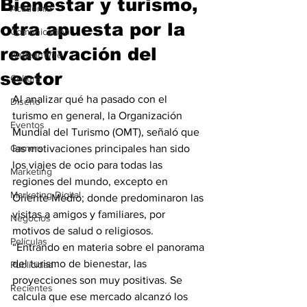
Bienestar y turismo,
Academia
otra apuesta por la
Comunicación
reactivación del
AndeanWire
sector
Cultura
Al analizar qué ha pasado con el 
Diseño
turismo en general, la Organización 
Eventos
Mundial del Turismo
(OMT), señaló que 
Gamers
las motivaciones principales han sido 
los viajes de ocio para todas las 
Marketing
regiones del mundo, excepto en 
Marketing Digital
Oriente Medio; donde predominaron las 
visitas a amigos y familiares, por 
Negocios
motivos de salud o religiosos.
Películas
“Entrando en materia sobre el panorama 
del turismo de bienestar, las 
Publicidad
proyecciones son muy positivas. Se 
Recientes
calcula que ese mercado alcanzó los 