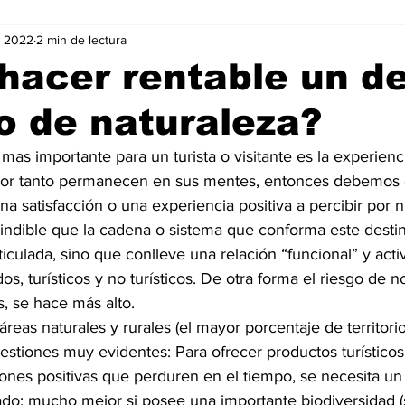
v 2022
2 min de lectura
Negocios
Películas
Publicidad
Recientes
T
acer rentable un de
co de naturaleza?
mo On line
Tecnología
Un Café Digital
Noticias
 mas importante para un turista o visitante es la experien
por tanto permanecen en sus mentes, entonces debemos 
-commerce
Logística
Perfiles
Felicidad
Música
a satisfacción o una experiencia positiva a percibir por n
cindible que la cadena o sistema que conforma este destin
rticulada, sino que conlleve una relación “funcional” y acti
os, turísticos y no turísticos. De otra forma el riesgo de 
s, se hace más alto.
reas naturales y rurales (el mayor porcentaje de territori
uestiones muy evidentes: Para ofrecer productos turísticos
es positivas que perduren en el tiempo, se necesita un 
vado; mucho mejor si posee una importante biodiversidad 