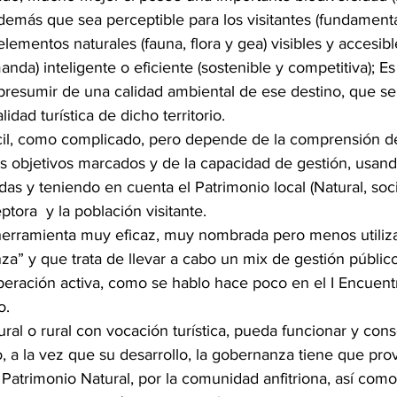
demás que sea perceptible para los visitantes (fundamental
elementos naturales (fauna, flora y gea) visibles y accesibl
manda) inteligente o eficiente (sostenible y competitiva); Es 
resumir de una calidad ambiental de ese destino, que se 
lidad turística de dicho territorio.
ácil, como complicado, pero depende de la comprensión d
los objetivos marcados y de la capacidad de gestión, usand
s y teniendo en cuenta el Patrimonio local (Natural, social
tora  y la población visitante.
 herramienta muy eficaz, muy nombrada pero menos utiliz
” y que trata de llevar a cabo un mix de gestión público
eración activa, como se hablo hace poco en el I Encuent
o.
ral o rural con vocación turística, pueda funcionar y cons
o, a la vez que su desarrollo, la gobernanza tiene que prov
atrimonio Natural, por la comunidad anfitriona, así como