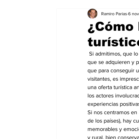
Ramiro Parias
6 no
Marketing
Marketing Digital
¿Cómo h
turísti
Social Media Marketing
Turis
 Si admitimos, que lo
que se adquieren y 
Dispositivos
Eventos
e
que para conseguir un
visitantes, es impres
una oferta turística a
Sostenibilidad
salud
los actores involucrad
experiencias positiva
Si nos centramos en á
de los países), hay c
memorables y emocion
y rural, bien conser