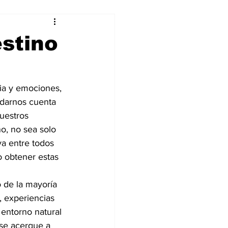
alleres
stino
Tecnología
cia y emociones, 
darnos cuenta 
DJing
uestros 
o, no sea solo 
va entre todos 
no obtener estas 
o de la mayoría 
, experiencias 
entorno natural 
(se acerque a 