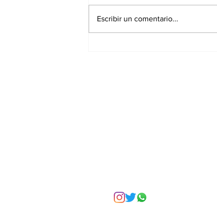
Escribir un comentario...
Asignar cargos no es
formar líderes: el error
más común en la
empresa familiar
Suscríbete a nuest