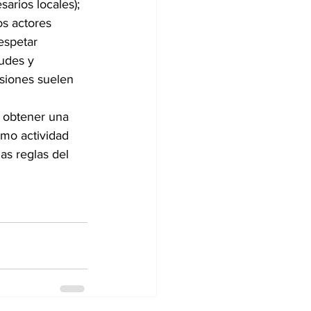
arios locales); 
s actores 
espetar 
udes y 
siones suelen 
e obtener una 
omo actividad 
as reglas del 