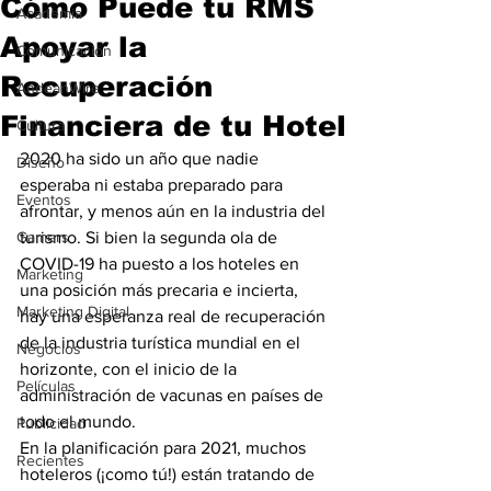
Cómo Puede tu RMS
Academia
Apoyar la
Comunicación
Recuperación
AndeanWire
Financiera de tu Hotel
Cultura
2020 ha sido un año que nadie 
Diseño
esperaba ni estaba preparado para 
Eventos
afrontar, y menos aún en la industria del 
Gamers
turismo. Si bien la segunda ola de 
COVID-19 ha puesto a los hoteles en 
Marketing
una posición más precaria e incierta, 
Marketing Digital
hay una esperanza real de recuperación 
de la industria turística mundial en el 
Negocios
horizonte, con el inicio de la 
Películas
administración de vacunas en países de 
todo el mundo.
Publicidad
En la planificación para 2021, muchos 
Recientes
hoteleros (¡como tú!) están tratando de 