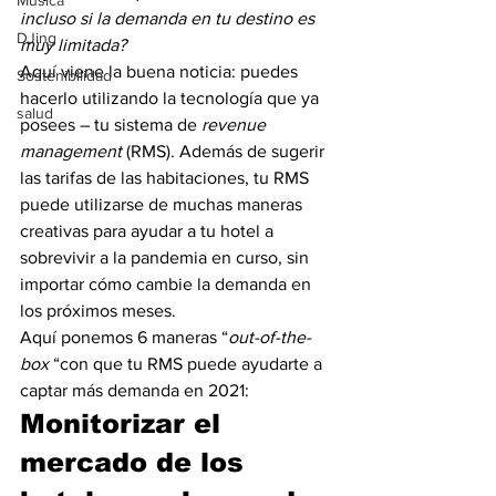
Música
incluso si la demanda en tu destino es 
DJing
muy limitada?
Aquí viene la buena noticia: puedes 
Sostenibilidad
hacerlo utilizando la tecnología que ya 
salud
posees – tu sistema de 
revenue 
management
 (RMS). Además de sugerir 
las tarifas de las habitaciones, tu RMS 
puede utilizarse de muchas maneras 
creativas para ayudar a tu hotel a 
sobrevivir a la pandemia en curso, sin 
importar cómo cambie la demanda en 
los próximos meses.
Aquí ponemos 6 maneras “
out-of-the-
box
 “con que tu RMS puede ayudarte a 
captar más demanda en 2021:
Monitorizar el 
mercado de los 