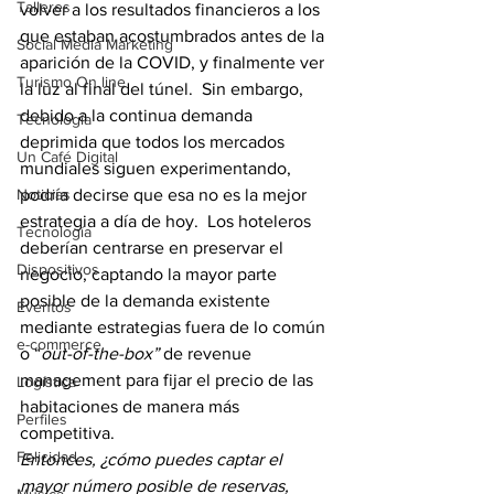
Talleres
volver a los resultados financieros a los 
que estaban acostumbrados antes de la 
Social Media Marketing
aparición de la COVID, y finalmente ver 
Turismo On line
la luz al final del túnel.  Sin embargo, 
debido a la continua demanda 
Tecnología
deprimida que todos los mercados 
Un Café Digital
mundiales siguen experimentando, 
Noticias
podría decirse que esa no es la mejor 
estrategia a día de hoy.  Los hoteleros 
Tecnología
deberían centrarse en preservar el 
Dispositivos
negocio, captando la mayor parte 
posible de la demanda existente 
Eventos
mediante estrategias fuera de lo común 
e-commerce
o “
out-of-the-box”
 de revenue 
management para fijar el precio de las 
Logística
habitaciones de manera más 
Perfiles
competitiva.
Felicidad
Entonces, ¿cómo puedes captar el 
mayor número posible de reservas, 