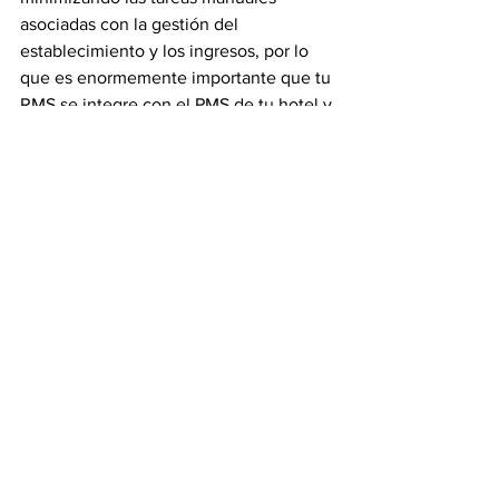
asociadas con la gestión del 
establecimiento y los ingresos, por lo 
que es enormemente importante que tu 
RMS se integre con el PMS de tu hotel y 
con todas las demás soluciones 
operativas que utilices.
Reduce el gasto en 
tecnología de tu 
hotel
Los innovadores RMS basados en el 
aprendizaje automático no sólo están 
ahí para ayudar a tu establecimiento a 
poner precio a tus habitaciones, sino 
que también pueden reducir tu gasto 
en tecnología. La consolidación de 
todos los datos internos y externos de 
un hotel en tu RMS hace posible que la 