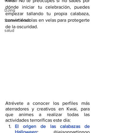
Música
Kwai. No te preocupes si no sabes por 
dónde iniciar tu celebración, puedes 
DJing
empezar tallando tu propia calabaza, 
convirtiéndolas en velas para protegerte 
Sostenibilidad
de la oscuridad.
salud
Atrévete a conocer los perfiles más 
aterradores y creativos en Kwai, para 
que animes a realizar todas las 
actividades terroríficas este día:
El origen de las calabazas de 
Halloween
:
 @jeisonpartinnoo 