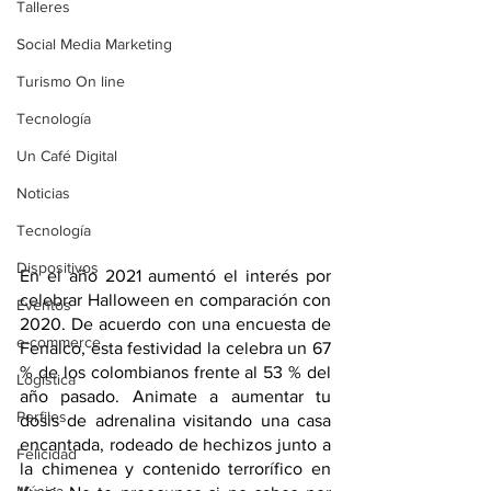
Talleres
Social Media Marketing
Turismo On line
Tecnología
Un Café Digital
Noticias
Tecnología
Dispositivos
En el año 2021 aumentó el interés por 
celebrar Halloween en comparación con 
Eventos
2020. De acuerdo con una encuesta de 
e-commerce
Fenalco, esta festividad la celebra un 67 
% de los colombianos frente al 53 % del 
Logística
año pasado. Animate a aumentar tu 
Perfiles
dosis de adrenalina visitando una casa 
encantada, rodeado de hechizos junto a 
Felicidad
la chimenea y contenido terrorífico en 