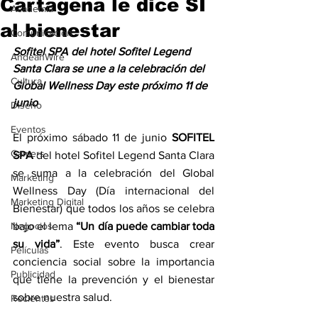
Cartagena le dice SÍ
Academia
al bienestar
Comunicación
Sofitel SPA del hotel Sofitel Legend 
AndeanWire
Santa Clara se une a la celebración del 
Cultura
Global Wellness Day este próximo 11 de 
junio
Diseño
Eventos
El próximo sábado 11 de junio 
SOFITEL 
Gamers
SPA
 del hotel Sofitel Legend Santa Clara 
se suma a la celebración del Global 
Marketing
Wellness Day (Día internacional del 
Marketing Digital
Bienestar) que todos los años se celebra 
Negocios
bajo el lema 
“Un día puede cambiar toda 
su vida”
. Este evento busca crear 
Películas
conciencia social sobre la importancia 
Publicidad
que tiene la prevención y el bienestar 
sobre nuestra salud.
Recientes