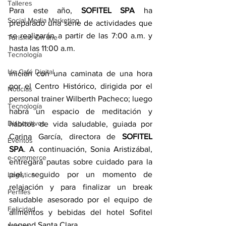
Talleres
Para este año, 
SOFITEL SPA
 ha 
Social Media Marketing
preparado una serie de actividades que 
se realizarán a partir de las 7:00 a.m. y 
Turismo On line
hasta las 11:00 a.m.
Tecnología
Un Café Digital
Inician con una caminata de una hora 
por el Centro Histórico, dirigida por el 
Noticias
personal trainer Wilberth Pacheco; luego 
Tecnología
habrá un espacio de meditación y 
Dispositivos
hábitos de vida saludable, guiada por 
Carina García, directora de 
SOFITEL 
Eventos
SPA
. A continuación, Sonia Aristizábal, 
e-commerce
entregará pautas sobre cuidado para la 
piel, seguido por un momento de 
Logística
relajación y para finalizar un break 
Perfiles
saludable asesorado por el equipo de 
Felicidad
alimentos y bebidas del hotel Sofitel 
Legend Santa Clara.