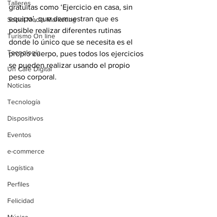
Talleres
gratuitas como ‘Ejercicio en casa, sin 
equipo’, que demuestran que es 
Social Media Marketing
posible realizar diferentes rutinas 
Turismo On line
donde lo único que se necesita es el 
Tecnología
propio cuerpo, pues todos los ejercicios 
se pueden realizar usando el propio 
Un Café Digital
peso corporal.
Noticias
Tecnología
Dispositivos
Eventos
e-commerce
Logística
Perfiles
Felicidad