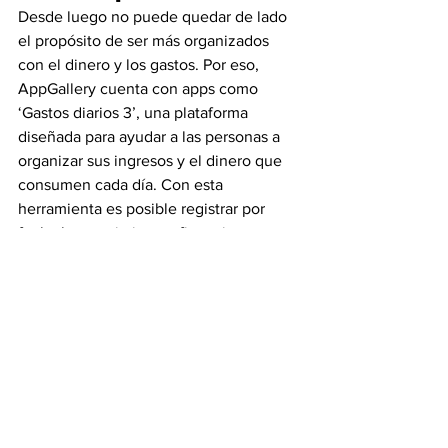
Desde luego no puede quedar de lado 
el propósito de ser más organizados 
con el dinero y los gastos. Por eso, 
AppGallery cuenta con apps como 
‘Gastos diarios 3’, una plataforma 
diseñada para ayudar a las personas a 
organizar sus ingresos y el dinero que 
consumen cada día. Con esta 
herramienta es posible registrar por 
fecha los movimientos financieros y 
después revisar los totales diarios, 
mensuales o anuales en los reportes 
que entrega la propia app. De esta 
manera, con ‘Gastos diarios 3’ es 
posible organizar las finanzas para tener 
un mejor control sobre el dinero. La app 
se puede descargar gratis en 
AppGallery.