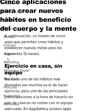
Cinco aplicaciones
Academia
para crear nuevos
Comunicación
hábitos en beneficio
AndeanWire
del cuerpo y la mente
Cultura
A continuación, un listado de cinco 
Diseño
apps que permiten crear hábitos y 
Eventos
establecer nuevas metas para los 
Gamers
siguientes 12 meses.
Marketing
Ejercicio en casa, sin 
Marketing Digital
equipo
Negocios
Sin duda uno de los hábitos más 
deseados por muchos es el de hacer 
Películas
ejercicio, pero una de las principales 
Publicidad
preocupaciones a la hora de hacerlo sin 
salir de casa es no contar con el equipo 
Recientes
adecuado. En AppGallery existen apps 