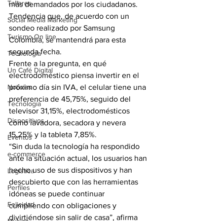
Talleres
más demandados por los ciudadanos. 
Tendencia que, de acuerdo con un 
Social Media Marketing
sondeo realizado por Samsung 
Turismo On line
Colombia, se mantendrá para esta 
segunda fecha.
Tecnología
Frente a la pregunta, en qué 
Un Café Digital
electrodoméstico piensa invertir en el 
Noticias
próximo día sin IVA, el celular tiene una 
preferencia de 45,75%, seguido del 
Tecnología
televisor 31,15%, electrodomésticos 
Dispositivos
como lavadora, secadora y nevera 
15,25% y la tableta 7,85%.
Eventos
“Sin duda la tecnología ha respondido 
e-commerce
ante la situación actual, los usuarios han 
hecho uso de sus dispositivos y han 
Logística
descubierto que con las herramientas 
Perfiles
idóneas se puede continuar 
Felicidad
cumpliendo con obligaciones y 
divirtiéndose sin salir de casa”, afirma 