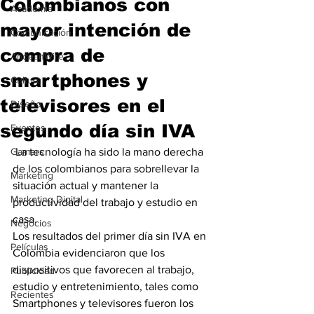
Colombianos con
Academia
mayor intención de
Comunicación
compra de
AndeanWire
smartphones y
Cultura
televisores en el
Diseño
segundo día sin IVA
Eventos
Gamers
 La tecnología ha sido la mano derecha 
de los colombianos para sobrellevar la 
Marketing
situación actual y mantener la 
Marketing Digital
productividad del trabajo y estudio en 
casa.
Negocios
Los resultados del primer día sin IVA en 
Películas
Colombia evidenciaron que los 
dispositivos que favorecen al trabajo, 
Publicidad
estudio y entretenimiento, tales como 
Recientes
Smartphones y televisores fueron los 