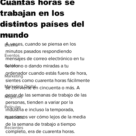
Cuántas horas se
Academia
trabajan en los
Comunicación
distintos países del
AndeanWire
mundo
Cultura
A veces, cuando se piensa en los 
Diseño
minutos pasados ​​respondiendo 
Eventos
mensajes de correo electrónico en tu 
Gamers
teléfono o dando miradas a tu 
ordenador cuando estás fuera de hora, 
Marketing
sientes como cuarenta horas fácilmente 
Marketing Digital
se convierte en cincuenta o más. A 
pesar de las semanas de trabajo de las 
Negocios
personas, tienden a variar por la 
Películas
industria e incluso la temporada, 
queríamos ver cómo lejos de la media 
Publicidad
de la semana de trabajo a tiempo 
Recientes
completo, era de cuarenta horas.