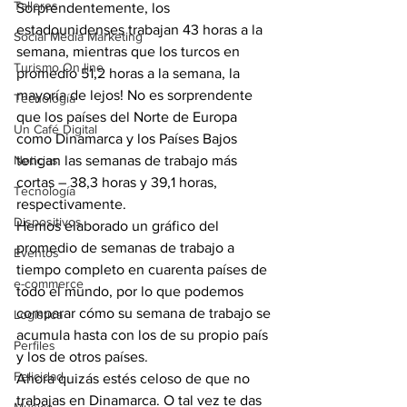
Talleres
Sorprendentemente, los 
estadounidenses trabajan 43 horas a la 
Social Media Marketing
semana, mientras que los turcos en 
Turismo On line
promedio 51,2 horas a la semana, la 
mayoría de lejos! No es sorprendente 
Tecnología
que los países del Norte de Europa 
Un Café Digital
como Dinamarca y los Países Bajos 
Noticias
tengan las semanas de trabajo más 
cortas – 38,3 horas y 39,1 horas, 
Tecnología
respectivamente.
Dispositivos
Hemos elaborado un gráfico del 
promedio de semanas de trabajo a 
Eventos
tiempo completo en cuarenta países de 
e-commerce
todo el mundo, por lo que podemos 
comparar cómo su semana de trabajo se 
Logística
acumula hasta con los de su propio país 
Perfiles
y los de otros países.
Felicidad
Ahora quizás estés celoso de que no 
trabajas en Dinamarca. O tal vez te das 