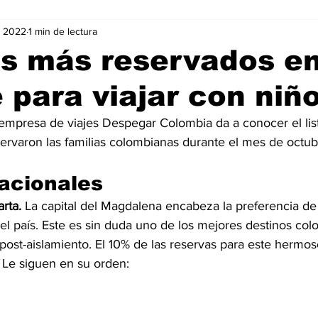
v 2022
1 min de lectura
Negocios
Películas
Publicidad
Recientes
T
os más reservados e
 para viajar con niñ
mo On line
Tecnología
Un Café Digital
Noticias
empresa de viajes Despegar Colombia da a conocer el lis
rvaron las familias colombianas durante el mes de octubre
-commerce
Logística
Perfiles
Felicidad
Música
acionales 
rta.
 La capital del Magdalena encabeza la preferencia de l
el país. Este es sin duda uno de los mejores destinos co
 post-aislamiento. El 10% de las reservas para este hermos
 Le siguen en su orden: