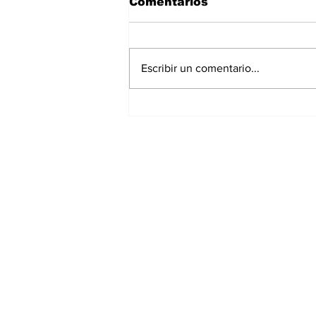
Comentarios
Escribir un comentario...
Asignar cargos no es
formar líderes: el error
más común en la
empresa familiar
Suscríbete a nuest