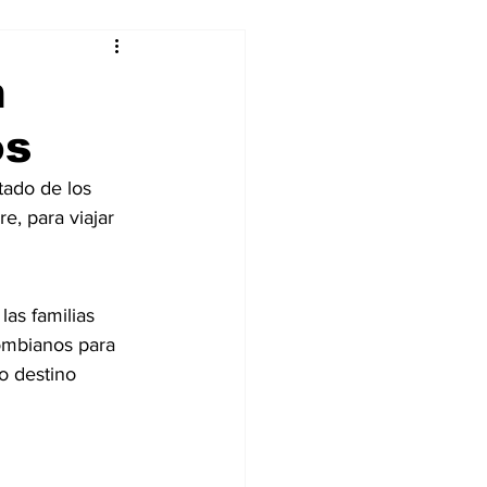
alleres
n
os
Tecnología
tado de los 
, para viajar 
DJing
as familias 
lombianos para 
o destino 