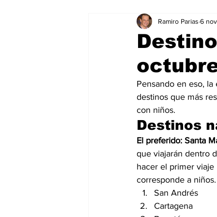
Ramiro Parias
6 no
Marketing
Marketing Digital
Destin
octubre
Social Media Marketing
Turis
Pensando en eso, la 
destinos que más rese
Dispositivos
Eventos
e
con niños.
Destinos n
Sostenibilidad
salud
El preferido: Santa Ma
que viajarán dentro d
hacer el primer viaje
corresponde a niños.
San Andrés
Cartagena