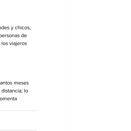
ndes y chicos, 
 personas de 
los viajeros 
 tantos meses 
distancia; lo 
 comenta 