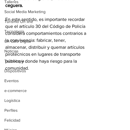
Talleres
ceguera.
Social Media Marketing
En este sentido, es importante recordar 
Turismo On line
que el artículo 30 del Código de Policía 
Tecnología
considera comportamientos contrarios a 
la convivencia: fabricar, tener, 
Un Café Digital
almacenar, distribuir y quemar artículos 
Noticias
pirotécnicos en lugares de transporte 
Tecnología
público y donde haya riesgo para la 
comunidad. 
Dispositivos
Eventos
e-commerce
Logística
Perfiles
Felicidad