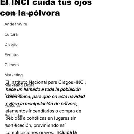
El INCI cuida tus ojos
Academia
con la pólvora
Comunicación
AndeanWire
Cultura
Diseño
Eventos
Gamers
Marketing
El Instituto Nacional para Ciegos -INCI, 
Marketing Digital
hace un llamado a toda la población 
Negocios
colombiana, para que en esta navidad 
eviten la manipulación de pólvora,
Películas
elementos incendiarios o compra de 
Publicidad
bebidas alcohólicas en lugares sin 
certificación, previniendo así 
Recientes
complicaciones graves, 
incluida la 