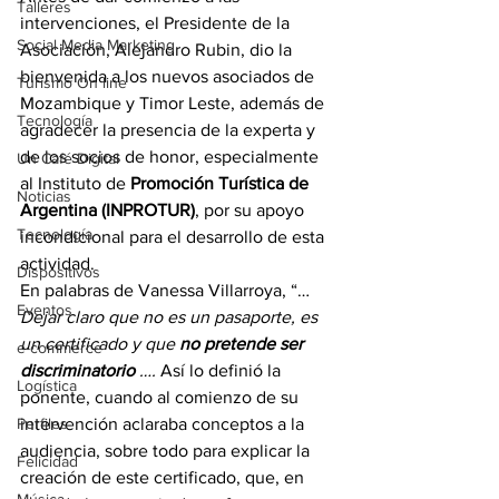
Talleres
intervenciones, el Presidente de la 
Social Media Marketing
Asociación, Alejandro Rubin, dio la 
bienvenida a los nuevos asociados de 
Turismo On line
Mozambique y Timor Leste, además de 
Tecnología
agradecer la presencia de la experta y 
de los socios de honor, especialmente 
Un Café Digital
al Instituto de 
Promoción Turística de 
Noticias
Argentina (INPROTUR)
, por su apoyo 
Tecnología
incondicional para el desarrollo de esta 
actividad.
Dispositivos
En palabras de Vanessa Villarroya, “…
Eventos
Dejar claro que no es un pasaporte, es 
un certificado y que 
no pretende ser 
e-commerce
discriminatorio
 …. 
Así lo definió la 
Logística
ponente, cuando al comienzo de su 
Perfiles
intervención aclaraba conceptos a la 
audiencia, sobre todo para explicar la 
Felicidad
creación de este certificado, que, en 