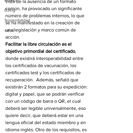
Música
vista de la ausencia de un formato 
común, ha provocado un significante 
DJing
número de problemas internos, lo que 
Sostenibilidad
se ha manifestado en la creación de 
una legislación y marco común de 
salud
acción.
Facilitar la libre circulación es el 
objetivo primordial del certificado
, 
donde existirá interoperabilidad entre 
los certificados de vacunación, los 
certificados test y los certificados de 
recuperación
.  
Además, señaló que 
existirán 2 formatos para su expedición: 
digital y papel, que se podrán verificar 
con un código de barra o QR, el cual 
deberá ser legible universalmente, eso 
quiere decir, que deberá estar en una 
lengua oficial del estado miembro y en 
idioma inglés. Otro de los requisitos, es 