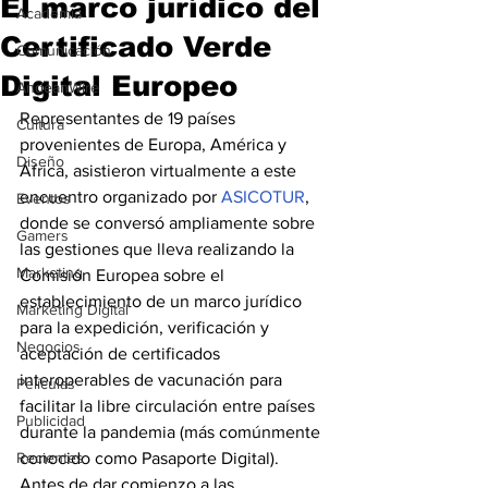
El marco jurídico del
Academia
Certificado Verde
Comunicación
Digital Europeo
AndeanWire
Representantes de 19 países 
Cultura
provenientes de Europa, América y 
Diseño
África, asistieron virtualmente a este 
encuentro organizado por
 ASICOTUR
, 
Eventos
donde se conversó ampliamente sobre 
Gamers
las gestiones que lleva realizando la 
Marketing
Comisión Europea sobre el 
establecimiento de un marco jurídico 
Marketing Digital
para la expedición, verificación y 
Negocios
aceptación de certificados 
interoperables de vacunación para 
Películas
facilitar la libre circulación entre países 
Publicidad
durante la pandemia (más comúnmente 
Recientes
conocido como Pasaporte Digital).
Antes de dar comienzo a las 