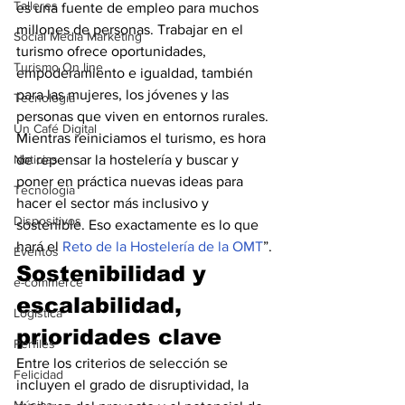
Talleres
es una fuente de empleo para muchos 
millones de personas. Trabajar en el 
Social Media Marketing
turismo ofrece oportunidades, 
Turismo On line
empoderamiento e igualdad, también 
para las mujeres, los jóvenes y las 
Tecnología
personas que viven en entornos rurales. 
Un Café Digital
Mientras reiniciamos el turismo, es hora 
Noticias
de repensar la hostelería y buscar y 
poner en práctica nuevas ideas para 
Tecnología
hacer el sector más inclusivo y 
Dispositivos
sostenible. Eso exactamente es lo que 
hará el 
Reto de la Hostelería de la OMT
”.
Eventos
Sostenibilidad y 
e-commerce
escalabilidad, 
Logística
prioridades clave
Perfiles
Entre los criterios de selección se 
Felicidad
incluyen el grado de disruptividad, la 