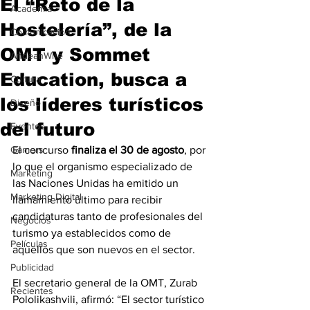
El “Reto de la
Academia
Hostelería”, de la
Comunicación
OMT y Sommet
AndeanWire
Education, busca a
Cultura
los líderes turísticos
Diseño
del futuro
Eventos
Gamers
El concurso 
finaliza el 30 de agosto
, por 
lo que el organismo especializado de 
Marketing
las Naciones Unidas ha emitido un 
Marketing Digital
llamamiento último para recibir 
candidaturas tanto de profesionales del 
Negocios
turismo ya establecidos como de 
Películas
aquellos que son nuevos en el sector.
Publicidad
El secretario general de la OMT, Zurab 
Recientes
Pololikashvili, afirmó: “El sector turístico 