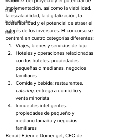
Música
madurez del proyecto y el potencial de 
implementación, así como la viabilidad, 
DJing
la escalabilidad, la digitalización, la 
Sostenibilidad
sostenibilidad y el potencial de atraer el 
interés de los inversores. El concurso se 
salud
centrará en cuatro categorías diferentes:
Viajes, bienes y servicios de lujo
Hoteles y operaciones relacionadas 
con los hoteles: propiedades 
pequeñas o medianas, negocios 
familiares
Comida y bebida: restaurantes, 
catering
, entrega a domicilio y 
venta minorista
Inmuebles inteligentes: 
propiedades de pequeño y 
mediano tamaño y negocios 
familiares
Benoit-Etienne Domenget, CEO de 