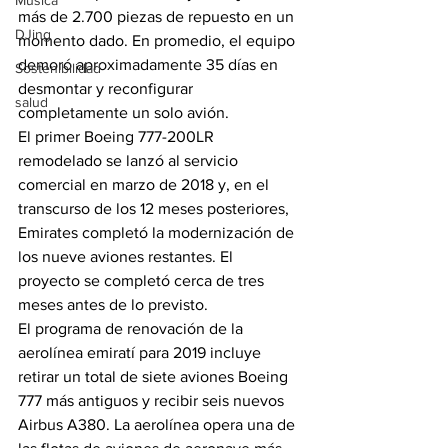
Música
más de 2.700 piezas de repuesto en un 
DJing
momento dado. En promedio, el equipo 
demoró aproximadamente 35 días en 
Sostenibilidad
desmontar y reconfigurar 
salud
completamente un solo avión.
El primer Boeing 777-200LR 
remodelado se lanzó al servicio 
comercial en marzo de 2018 y, en el 
transcurso de los 12 meses posteriores, 
Emirates completó la modernización de 
los nueve aviones restantes. El 
proyecto se completó cerca de tres 
meses antes de lo previsto.
El programa de renovación de la 
aerolínea emiratí para 2019 incluye 
retirar un total de siete aviones Boeing 
777 más antiguos y recibir seis nuevos 
Airbus A380. La aerolínea opera una de 