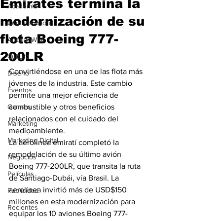
Emirates termina la
Academia
modernización de su
Comunicación
flota Boeing 777-
AndeanWire
200LR
Cultura
Convirtiéndose en una de las flota más 
Diseño
jóvenes de la industria. Este cambio 
Eventos
permite una mejor eficiencia de 
Gamers
combustible y otros beneficios 
relacionados con el cuidado del 
Marketing
medioambiente.
Marketing Digital
La aerolínea emiratí completó la 
remodelación de su último avión 
Negocios
Boeing 777-200LR, que transita la ruta 
Películas
de Santiago-Dubái, vía Brasil. La 
aerolínea invirtió más de USD$150 
Publicidad
millones en esta modernización para 
Recientes
equipar los 10 aviones Boeing 777-