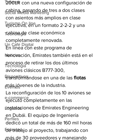
Talleres
200LR con una nueva configuración de 
cabina, pasando de tres a dos clases 
Social Media Marketing
con asientos más amplios en clase 
Turismo On line
ejecutiva, en un formato 2-2-2 y una 
cabina de clase económica 
Tecnología
completamente renovada.
Un Café Digital
En línea con este programa de 
Noticias
renovación, Emirates también está en el 
proceso de retirar los dos últimos 
Tecnología
aviones clásicos B777-300, 
Dispositivos
transformándose en una de las 
flotas 
más jóvenes de la industria.
Eventos
La reconfiguración de los 10 aviones se 
e-commerce
ejecutó completamente en las 
instalaciones de Emirates Engineering 
Logística
en Dubái. El equipo de Ingeniería 
Perfiles
dedicó un total de más de 160 mil horas 
Felicidad
de trabajo al proyecto, trabajando con 
más de 30 proveedores y manejando 