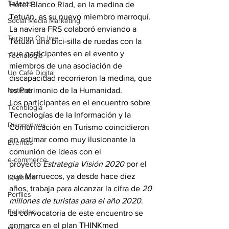
Talleres
Hotel Blanco Riad, en la medina de 
Tetuán, es su nuevo miembro marroquí. 
Social Media Marketing
La naviera FRS colaboró enviando a 
Turismo On line
Tetuán una bici-silla de ruedas con la 
que participantes en el evento y 
Tecnología
miembros de una asociación de 
Un Café Digital
discapacidad recorrieron la medina, que 
Noticias
es Patrimonio de la Humanidad.
Los participantes en el encuentro sobre 
Tecnología
Tecnologías de la Información y la 
Dispositivos
Comunicación en Turismo coincidieron 
en estimar como muy ilusionante la 
Eventos
comunión de ideas con el 
e-commerce
proyecto 
Estrategia Visión 2020 
por el 
que Marruecos, ya desde hace diez 
Logística
años, trabaja para alcanzar la cifra de 
20 
Perfiles
millones de turistas para el año 2020
.
Felicidad
La convocatoria de este encuentro se 
enmarca en el plan THINKmed 