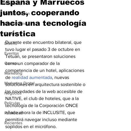
España y Marruecos
Academia
juntos, cooperando
Comunicación
hacia una tecnología
AndeanWire
turística
Cultura
Durante este encuentro bilateral, que 
Diseño
tuvo lugar el pasado 3 de octubre en 
Eventos
Tetuán, se presentaron soluciones 
Gamers
como un comparador de la 
competencia de un hotel, aplicaciones 
Marketing
de 
realidad aumentada
, nuevas 
Marketing Digital
soluciones en arquitectura sostenible o 
las novedades de la web accesible de 
Negocios
NATIVE, el club de hoteles, que a la 
Películas
tecnología de la Corporación ONCE 
añade ahora la de INCLUSITE, que 
Publicidad
permitirá navegar incluso mediante 
Recientes
soplidos en el micrófono.