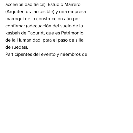
accesibilidad física), Estudio Marrero 
(Arquitectura accesible) y una empresa 
marroquí de la construcción aún por 
confirmar (adecuación del suelo de la 
kasbah de Taourirt, que es Patrimonio 
de la Humanidad, para el paso de silla 
de ruedas).
Participantes del evento y miembros de 
asociaciones de discapacidad probaron 
la bici-silla de ruedas O’PAIR que 
NATIVE envió a Tetuán por cortesía de 
la naviera FRS.
MAIA Consultores expuso sus 
proyectos de integración de ingeniería, 
arquitectura y medio ambiente. 
Especialmente sensible fue la 
intervención de AM Coopera, un 
colectivo de investigadores y 
arquitectos de la Universidad de Málaga 