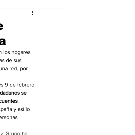
alleres
e
a
Tecnología
n los hogares 
ñas de sus 
DJing
una red, por 
s 9 de febrero, 
udadanos se 
ncuentes
.
paña y así lo 
ersonas 
S2 Grupo ha 