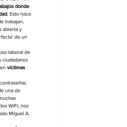
rabajos donde 
idad
. Esto hace 
 trabajan, 
 abierta y 
fecta’ de un 
so laboral de 
os ciudadanos 
 en
 víctimas 
contraseñas 
de una de 
 muchas 
des WiFi, nos 
ado Miguel A. 