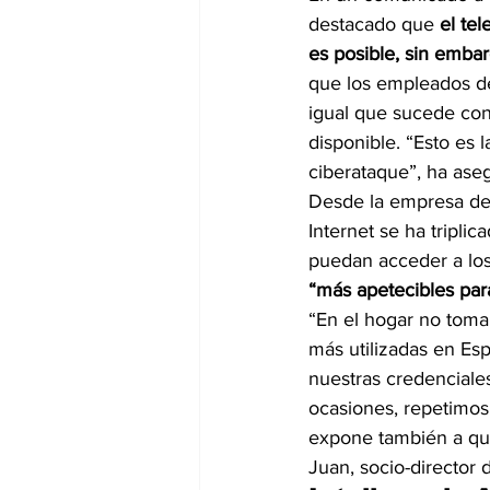
destacado que 
el te
es posible, sin emba
que los empleados de
igual que sucede con 
disponible. “Esto es 
ciberataque”, ha ase
Desde la empresa de 
Internet se ha tripli
puedan acceder a los
“más apetecibles para
“En el hogar no toma
más utilizadas en Es
nuestras credenciale
ocasiones, repetimos
expone también a que
Juan, socio-director