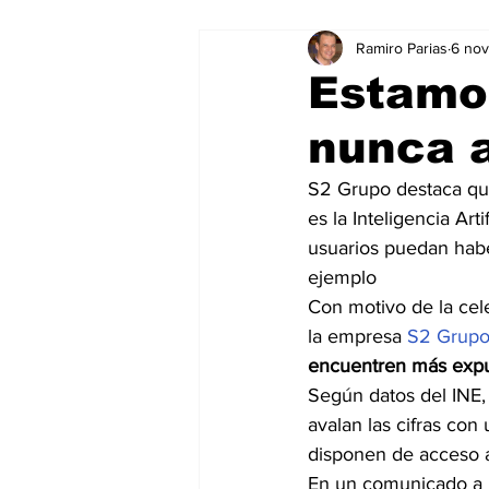
Ramiro Parias
6 no
Marketing
Marketing Digital
Estamo
nunca a
Social Media Marketing
Turis
S2 Grupo destaca que
es la Inteligencia Art
Dispositivos
Eventos
e
usuarios puedan habe
ejemplo
Con motivo de la cele
Sostenibilidad
salud
la empresa 
S2 Grup
encuentren más expue
Según datos del INE, 
avalan las cifras co
disponen de acceso a
En un comunicado a l