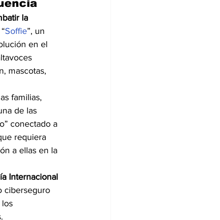
cuencia
atir la 
 “
Soffie
”, un 
lución en el 
ltavoces 
an, mascotas, 
s familias, 
una de las 
ño” conectado a 
que requiera 
n a ellas en la 
ía Internacional 
o ciberseguro 
los 
.