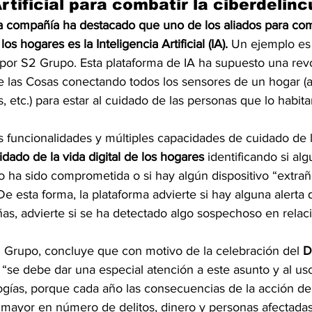
Artificial para combatir la ciberdelin
la compañía ha destacado que uno de los aliados para comb
os hogares es la Inteligencia Artificial (IA).
 Un ejemplo es
 por S2 Grupo. Esta plataforma de IA ha supuesto una revo
de las Cosas conectando todos los sensores de un hogar (a
s, etc.) para estar al cuidado de las personas que lo habit
 funcionalidades y múltiples capacidades de cuidado de la
idado de la vida digital de los hogares
 identificando si alg
o ha sido comprometida o si hay algún dispositivo “extra
De esta forma, la plataforma advierte si hay alguna alerta 
as, advierte si se ha detectado algo sospechoso en relació
Grupo, concluye que con motivo de la celebración del
 D
 “se debe dar una especial atención a este asunto y al us
ogías, porque cada año las consecuencias de la acción de 
 mayor en número de delitos, dinero y personas afectadas