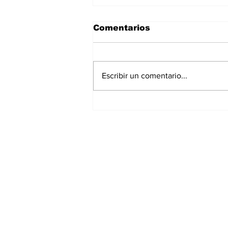
Comentarios
Escribir un comentario...
Asignar cargos no es
formar líderes: el error
más común en la
empresa familiar
Suscríbete a nuest