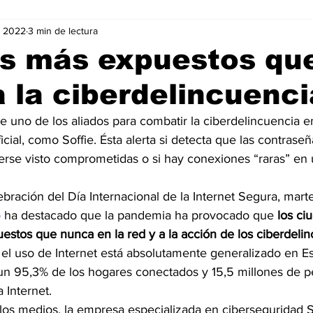
v 2022
3 min de lectura
Negocios
Películas
Publicidad
Recientes
T
s más expuestos qu
 la ciberdelincuenci
mo On line
Tecnología
Un Café Digital
Noticias
 uno de los aliados para combatir la ciberdelincuencia e
ificial, como Soffie. Ésta alerta si detecta que las contrase
-commerce
Logística
Perfiles
Felicidad
Música
rse visto comprometidas o si hay conexiones “raras” en 
bración del Día Internacional de la Internet Segura, marte
o
 ha destacado que la pandemia ha provocado que 
los ci
stos que nunca en la red y a la acción de los ciberdeli
el uso de Internet está absolutamente generalizado en Es
n un 95,3% de los hogares conectados y 15,5 millones de p
 Internet.
os medios, la empresa especializada en ciberseguridad 