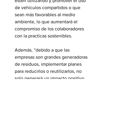
estén utilizando y promover el uso 
de vehículos compartidos o que 
sean más favorables al medio 
ambiente, lo que aumentará el 
compromiso de los colaboradores 
con la practicas sostenibles.
Además, “debido a que las 
empresas son grandes generadoras 
de residuos, implementar planes 
para reducirlos o reutilizarlos, no 
solo generará un impacto positivo, 
sino que además posicionará la 
filosofía del negocio y mejorará la 
reputación empresarial, pues los 
clientes conectan con una marca o 
servicio en función de los valores 
que transmite”, añade la experta.
Construir una estrategia de 