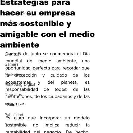
Estrategias para
Academia
hacer su empresa
Comunicación
más sostenible y
AndeanWire
amigable con el medio
Cultura
ambiente
Diseño
Cada 5 de junio se conmemora el Día 
Eventos
mundial del medio ambiente, una 
Gamers
oportunidad perfecta para recordar que 
Marketing
la protección y cuidado de los 
ecosistemas y del planeta, es 
Marketing Digital
responsabilidad de todos: de las 
Negocios
instituciones, de los ciudadanos y de las 
empresas.
Películas
Publicidad
Es claro que incorporar un modelo 
Recientes
sostenible no implica reducir la 
rentabilidad del negocio. De hecho, 