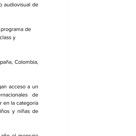
o audiovisual de 
 
programa de 
class y 
España, Colombia, 
gan acceso a un 
nacionales de 
 en la categoría 
iños y niñas de 
e año el mensaje 