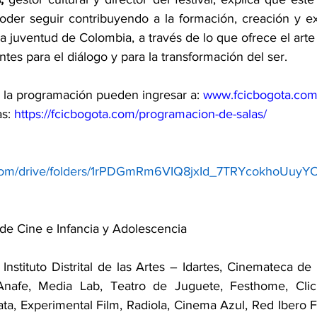
der seguir contribuyendo a la formación, creación y ex
la juventud de Colombia, a través de lo que ofrece el arte y
es para el diálogo y para la transformación del ser.
la programación pueden ingresar a: 
www.fcicbogota.co
s: 
https://fcicbogota.com/programacion-de-salas/
e.com/drive/folders/1rPDGmRm6VIQ8jxId_7TRYcokhoUuyY
 de Cine e Infancia y Adolescencia
 Instituto Distrital de las Artes – Idartes, Cinemateca de 
afe, Media Lab, Teatro de Juguete, Festhome, Click 
ta, Experimental Film, Radiola, Cinema Azul, Red Ibero F