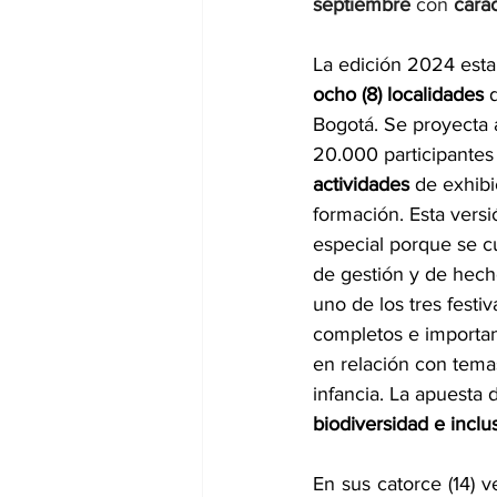
septiembre
 con
 carác
La edición 2024 esta
ocho (8) localidades
 
Bogotá. Se proyecta 
20.000 participantes
actividades
 de exhibi
formación. Esta vers
especial porque se c
de gestión y de hecho
uno de los tres festi
completos e importan
en relación con tema
infancia. La apuesta 
biodiversidad e inclu
En sus catorce (14) v