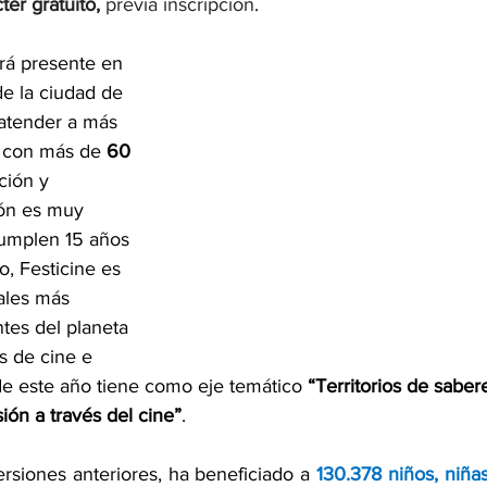
ter gratuito,
 previa inscripción
.
rá presente en 
de la ciudad de 
atender a más 
 con más de 
60 
ción y 
ión es muy 
umplen 15 años 
, Festicine es 
vales más 
tes del planeta 
s de cine e 
de este año tiene como eje temático 
“Territorios de sabere
sión a través del cine”
.
ersiones anteriores, ha beneficiado a 
130.378 niños, niña