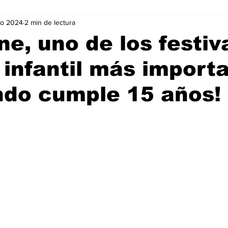
go 2024
2 min de lectura
Negocios
Películas
Publicidad
Recientes
T
ine, uno de los festiv
 infantil más import
mo On line
Tecnología
Un Café Digital
Noticias
ndo cumple 15 años!
-commerce
Logística
Perfiles
Felicidad
Música