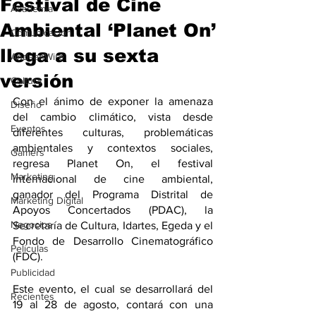
Festival de Cine
Academia
Ambiental ‘Planet On’
Comunicación
llega a su sexta
AndeanWire
versión
Cultura
Con el ánimo de exponer la amenaza 
Diseño
del cambio climático, vista desde 
Eventos
diferentes culturas, problemáticas 
ambientales y contextos sociales, 
Gamers
regresa Planet On, el festival 
Marketing
internacional de cine ambiental, 
ganador del Programa Distrital de 
Marketing Digital
Apoyos Concertados (PDAC), la 
Negocios
Secretaría de Cultura, Idartes, Egeda y el 
Fondo de Desarrollo Cinematográfico 
Películas
(FDC).
Publicidad
Este evento, el cual se desarrollará del 
Recientes
19 al 28 de agosto, contará con una 