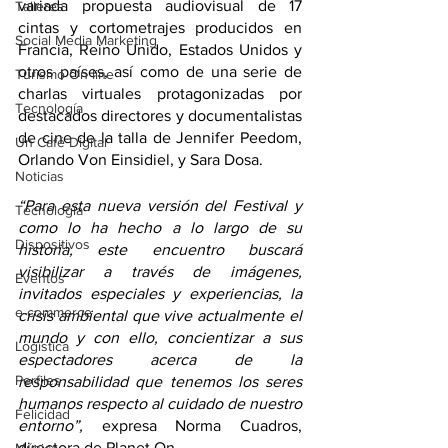
variada propuesta audiovisual de 17 
Talleres
cintas y cortometrajes producidos en 
Social Media Marketing
Francia, Reino Unido, Estados Unidos y 
otros países, así como de una serie de 
Turismo On line
charlas virtuales protagonizadas por 
Tecnología
destacados directores y documentalistas 
de cine de la talla de Jennifer Peedom, 
Un Café Digital
Orlando Von Einsidiel, y Sara Dosa.
Noticias
“Para esta nueva versión del Festival y 
Tecnología
como lo ha hecho a lo largo de su 
Dispositivos
historia, este encuentro buscará 
visibilizar a través de imágenes, 
Eventos
invitados especiales y experiencias, la 
e-commerce
crisis ambiental que vive actualmente el 
mundo y con ello, concientizar a sus 
Logística
espectadores acerca de la 
Perfiles
responsabilidad que tenemos los seres 
humanos respecto al cuidado de nuestro 
Felicidad
entorno”, 
expresa Norma Cuadros, 
directora de Planet On.