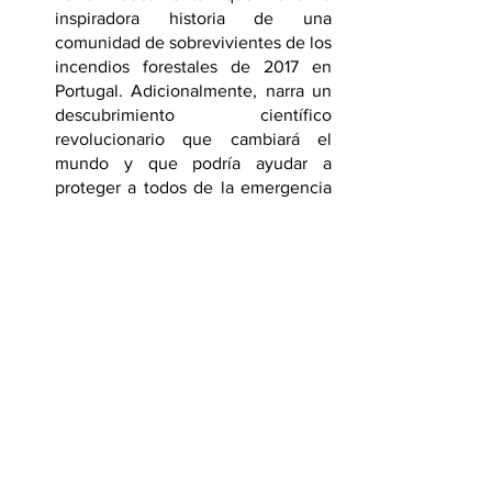
inspiradora historia de una 
comunidad de sobrevivientes de los 
incendios forestales de 2017 en 
Portugal. Adicionalmente, narra un 
descubrimiento científico 
revolucionario que cambiará el 
mundo y que podría ayudar a 
proteger a todos de la emergencia 
climática.
Escucha La Amazonía 
(Listen to La 
Amazonía,
 Colombia, 2021): Desde 
el Amazonas colombiano, siete 
líderes y lideresas de diferentes 
comunidades indígenas envían una 
serie de mensajes al mundo sobre 
la importancia de mantener la selva, 
el agua y la vida en épocas de crisis 
climática. 
Eventos