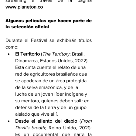
streaming a través de la página 
www.planeton.co
Algunas películas que hacen parte de 
la selección oficial
Durante el Festival se exhibirán títulos 
como:
El Territorio
 (
The Territory
; Brasil, 
Dinamarca, Estados Unidos, 2022): 
Esta cinta cuenta el relato de una 
red de agricultores brasileños que 
se apoderan de un área protegida 
de la selva amazónica, y de la 
lucha de un joven líder indígena y 
su mentora, quienes deben salir en 
defensa de la tierra y de un grupo 
aislado que vive allí.
Desde el aliento del diablo 
(
From 
Devil's breath
; Reino Unido, 2021): 
Es un documental que narra la 