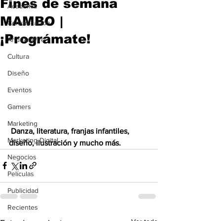
Fines de semana
Academia
MAMBO |
Comunicación
¡Prográmate!
AndeanWire
Cultura
Diseño
Eventos
Gamers
Marketing
Danza, literatura, franjas infantiles, 
Marketing Digital
diseño, ilustración y mucho más. 
Negocios
Películas
Publicidad
Recientes