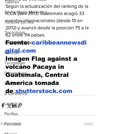
Talleres
Según la actualización del ranking de la 
Social Media Marketing
ICCA para 2013, Guatemala acogió 33 
eventos internacionales (desde 13 en 
Turismo On line
2012) y avanzó desde la posición 75 a la 
Tecnología
62 entre 114 países.
Fuente: 
caribbeannewsdi
Un Café Digital
gital.com
Noticias
Imagen Flag against a 
Tecnología
volcano Pacaya in 
Dispositivos
Guatemala, Central 
America tomada 
Eventos
de 
shutterstock.com
e-commerce
Logística
Perfiles
Felicidad