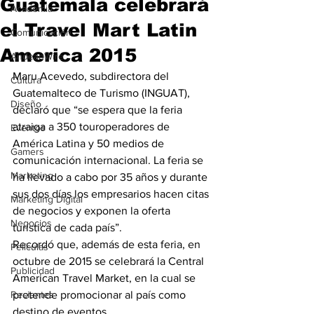
Guatemala celebrará
Academia
el Travel Mart Latin
Comunicación
America 2015
AndeanWire
Maru Acevedo, subdirectora del 
Cultura
Guatemalteco de Turismo (INGUAT), 
Diseño
declaró que “se espera que la feria 
atraiga a 350 touroperadores de 
Eventos
América Latina y 50 medios de 
Gamers
comunicación internacional. La feria se 
Marketing
ha llevado a cabo por 35 años y durante 
sus dos días los empresarios hacen citas 
Marketing Digital
de negocios y exponen la oferta 
Negocios
turística de cada país”.
Recordó que, además de esta feria, en 
Películas
octubre de 2015 se celebrará la Central 
Publicidad
American Travel Market, en la cual se 
Recientes
pretende promocionar al país como 
destino de eventos.