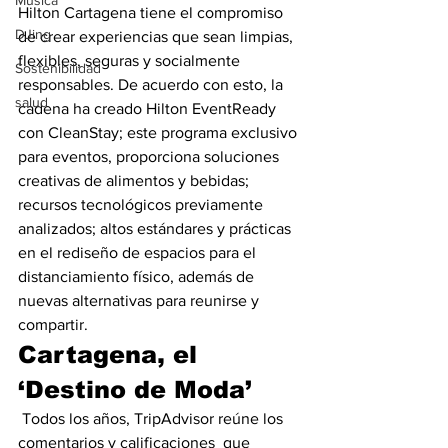
Música
Hilton Cartagena tiene el compromiso 
DJing
de crear experiencias que sean limpias, 
flexibles, seguras y socialmente 
Sostenibilidad
responsables. De acuerdo con esto, la 
salud
cadena ha creado Hilton EventReady 
con CleanStay; este programa exclusivo 
para eventos, proporciona soluciones 
creativas de alimentos y bebidas; 
recursos tecnológicos previamente 
analizados; altos estándares y prácticas 
en el rediseño de espacios para el 
distanciamiento físico, además de 
nuevas alternativas para reunirse y 
compartir.
Cartagena, el 
‘Destino de Moda’
Todos los años, TripAdvisor reúne los 
comentarios y calificaciones  que 