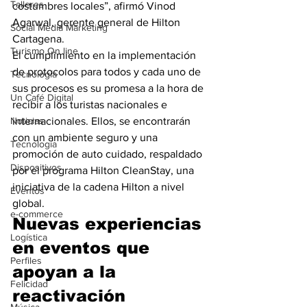
Talleres
costumbres locales”, afirmó Vinod 
Agarwal, gerente general de Hilton 
Social Media Marketing
Cartagena.
Turismo On line
El cumplimiento en la implementación 
de protocolos para todos y cada uno de 
Tecnología
sus procesos es su promesa a la hora de 
Un Café Digital
recibir a los turistas nacionales e 
Noticias
internacionales. Ellos, se encontrarán 
con un ambiente seguro y una 
Tecnología
promoción de auto cuidado, respaldado 
Dispositivos
por el programa Hilton CleanStay, una 
iniciativa de la cadena Hilton a nivel 
Eventos
global.
e-commerce
Nuevas experiencias 
Logística
en eventos que 
Perfiles
apoyan a la 
Felicidad
reactivación