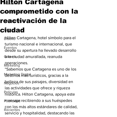
Hilton Cartagena
Academia
comprometido con la
Comunicación
reactivación de la
AndeanWire
ciudad
Cultura
Hilton Cartagena, hotel símbolo para el 
Diseño
turismo nacional e internacional, que 
Eventos
desde su apertura ha llevado desarrollo 
Gamers
a la ciudad amurallada, reanuda 
operaciones.
Marketing
“Sabemos que Cartagena es uno de los 
Marketing Digital
destinos más turísticos, gracias a la 
belleza de sus paisajes, diversidad en 
Negocios
las actividades que ofrece y riqueza 
Películas
histórica. Hilton Cartagena, apoya este 
mensaje recibiendo a sus huéspedes 
Publicidad
con los más altos estándares de calidad, 
Recientes
servicio y hospitalidad, destacando las 