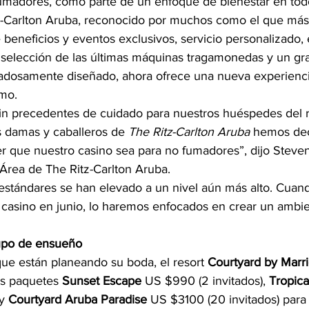
umadores, como parte de un enfoque de bienestar en tod
tz-Carlton Aruba, reconocido por muchos como el que má
 beneficios y eventos exclusivos, servicio personalizado
selección de las últimas máquinas tragamonedas y un gr
adosamente diseñado, ahora ofrece una nueva experienci
umo.
 precedentes de cuidado para nuestros huéspedes del re
s damas y caballeros de 
The Ritz-Carlton Aruba
 hemos dec
r que nuestro casino sea para no fumadores”, dijo Steve
Área de The Ritz-Carlton Aruba.
estándares se han elevado a un nivel aún más alto. Cuan
y casino en junio, lo haremos enfocados en crear un ambie
rupo de ensueño
que están planeando su boda, el resort 
Courtyard by Marri
s paquetes 
Sunset Escape
 US $990 (2 invitados), 
Tropic
y 
Courtyard Aruba Paradise
 US $3100 (20 invitados) para