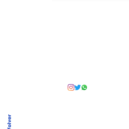
formar líderes: el error
más común en la
empresa familiar
Suscríbete a nuest
Volver