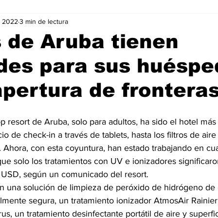
v 2022
3 min de lectura
Negocios
Películas
Publicidad
Recientes
T
 de Aruba tienen
des para sus huéspe
mo On line
Tecnología
Un Café Digital
Noticias
apertura de frontera
-commerce
Logística
Perfiles
Felicidad
Música
p resort de Aruba, solo para adultos, ha sido el hotel má
cio de check-in a través de tablets, hasta los filtros de aire
. Ahora, con esta coyuntura, han estado trabajando en cua
que solo los tratamientos con UV e ionizadores significaro
USD, según un comunicado del resort.
en una solución de limpieza de peróxido de hidrógeno de
almente segura, un tratamiento ionizador AtmosAir Rainie
rus, un tratamiento desinfectante portátil de aire y superfi