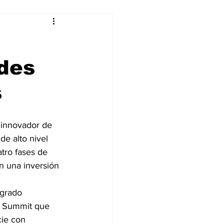
alleres
des
Tecnología
s
DJing
s innovador de 
 de alto nivel 
tro fases de 
n una inversión 
 grado 
r Summit que 
cie con 