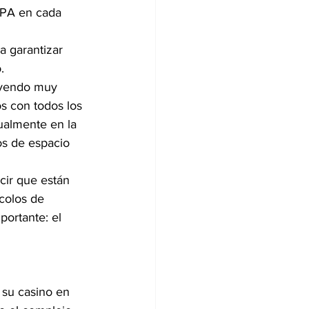
HEPA en cada 
a garantizar 
.
buyendo muy 
s con todos los 
ualmente en la 
os de espacio 
cir que están 
colos de 
ortante: el 
 su casino en 