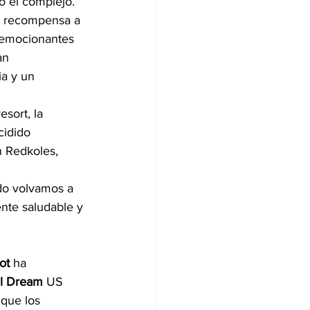
o el complejo.
s recompensa a 
, emocionantes 
an 
a y un 
sort, la 
idido 
n Redkoles, 
do volvamos a 
nte saludable y 
ot
 ha 
al Dream
 US 
 que los 