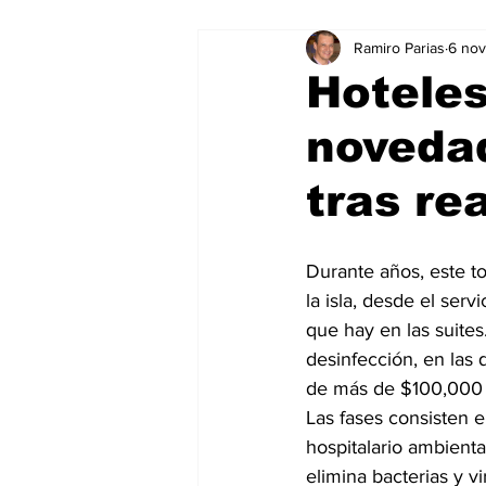
Ramiro Parias
6 no
Marketing
Marketing Digital
Hoteles
noveda
Social Media Marketing
Turis
tras re
Dispositivos
Eventos
e
Durante años, este to
la isla, desde el servi
Sostenibilidad
salud
que hay en las suites
desinfección, en las 
de más de $100,000 
Las fases consisten 
hospitalario ambient
elimina bacterias y vi