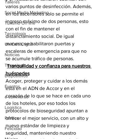
Talleres
varios puntos de desinfección. Además, 
Social Media Marketing
en los ascensores solo se permite el 
ingreso máximo de dos personas, esto 
Turismo On line
con el fin de mantener el 
Tecnología
distanciamiento social. De igual 
manera, se habilitaron puertas y 
Un Café Digital
escaleras de emergencia para que no 
Noticias
se acumule tráfico de personas.
Tecnología
Tranquilidad y confianza para nuestros 
huéspedes
Dispositivos
Acoger, proteger y cuidar a los demás 
Eventos
está en el ADN de Accor y en el 
corazón de lo que se hace en cada uno 
e-commerce
de los hoteles, por eso todos los 
Logística
protocolos de bioseguridad apuntan a 
Perfiles
ofrecer el mejor servicio, con un alto y 
nuevo estándar de limpieza y 
Felicidad
seguridad, manteniendo nuestro 