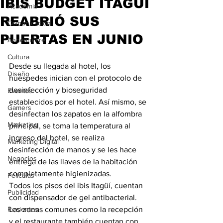
IBIS BUDGET ITAGÜI
Academia
REABRIÓ SUS
Comunicación
PUERTAS EN JUNIO
AndeanWire
Cultura
Desde su llegada al hotel, los 
Diseño
huéspedes inician con el protocolo de 
desinfección y bioseguridad 
Eventos
establecidos por el hotel. Así mismo, se 
Gamers
desinfectan los zapatos en la alfombra 
Marketing
principal, se toma la temperatura al 
ingreso del hotel, se realiza 
Marketing Digital
desinfección de manos y se les hace 
Negocios
entrega de las llaves de la habitación 
completamente higienizadas.
Películas
Todos los pisos del ibis Itagüí, cuentan 
Publicidad
con dispensador de gel antibacterial. 
Recientes
Las zonas comunes como la recepción 
y el restaurante también cuentan con 