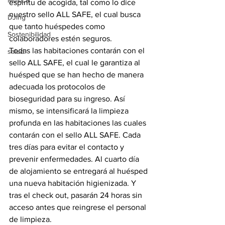
Música
espíritu de acogida, tal como lo dice 
nuestro sello ALL SAFE, el cual busca 
DJing
que tanto huéspedes como 
Sostenibilidad
colaboradores estén seguros.
Todas las habitaciones contarán con el 
salud
sello ALL SAFE, el cual le garantiza al 
huésped que se han hecho de manera 
adecuada los protocolos de 
bioseguridad para su ingreso. Así 
mismo, se intensificará la limpieza 
profunda en las habitaciones las cuales 
contarán con el sello ALL SAFE. Cada 
tres días para evitar el contacto y 
prevenir enfermedades. Al cuarto día 
de alojamiento se entregará al huésped 
una nueva habitación higienizada. Y 
tras el check out, pasarán 24 horas sin 
acceso antes que reingrese el personal 
de limpieza.