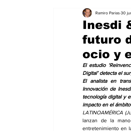
Ramiro Parias
30 ju
Marketing
Marketing Digital
Inesdi 
futuro d
Social Media Marketing
Turis
ocio y 
Dispositivos
Eventos
e
El estudio ‘Reinvenc
Digital’ detecta el s
El analista en tran
Sostenibilidad
salud
Innovación de Inesdi,
tecnología digital y 
impacto en el ámbito
LATINOAMÉRICA (Jun
lanzan de la mano 
entretenimiento en la