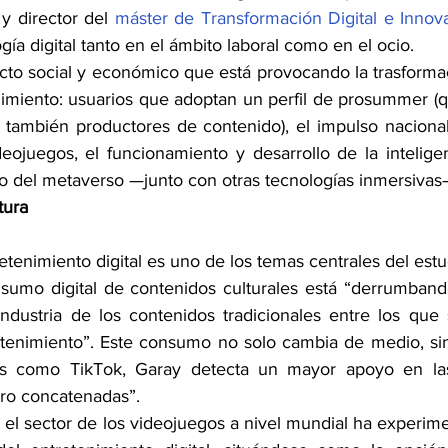
y director del 
máster de Transformación Digital e Innov
gía digital tanto en el ámbito laboral como en el ocio.
to social y económico que está provocando la trasformaci
enimiento: usuarios que adoptan un perfil de prosummer (q
también productores de contenido), el impulso nacional 
eojuegos, el funcionamiento y desarrollo de la inteligencia
 o del metaverso —junto con otras tecnologías inmersivas
tura
etenimiento digital es uno de los temas centrales del estud
onsumo digital de contenidos culturales está “derrumbando
dustria de los contenidos tradicionales entre los que 
tenimiento”. Este consumo no solo cambia de medio, sin
as como TikTok, Garay detecta un mayor apoyo en las 
pero concatenadas”.
 el sector de los videojuegos a nivel mundial ha experim