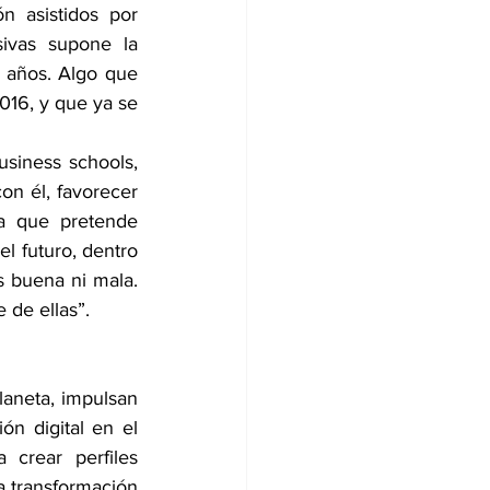
 asistidos por 
ivas supone la 
años. Algo que 
016, y que ya se 
siness schools, 
on él, favorecer 
va que pretende 
l futuro, dentro 
s buena ni mala. 
 de ellas”.
aneta, impulsan 
ón digital en el 
crear perfiles 
a transformación 