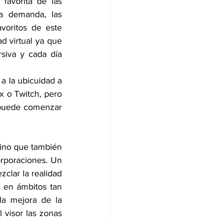
favorita de las 
a demanda, las 
oritos de este 
d virtual ya que 
siva y cada día 
a la ubicuidad a 
x o Twitch, pero 
 puede comenzar 
sino que también 
orporaciones. Un 
clar la realidad 
 en ámbitos tan 
a mejora de la 
 visor las zonas 