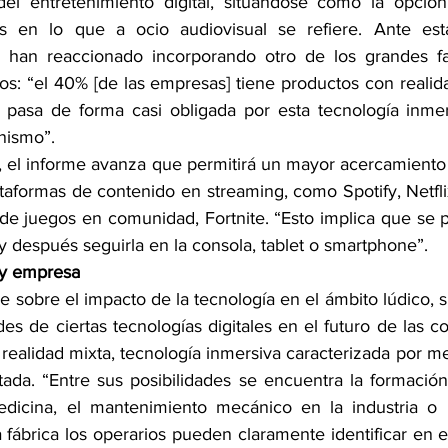
el entretenimiento digital, situándose como la opción 
s en lo que a ocio audiovisual se refiere. Ante est
 han reaccionado incorporando otro de los grandes fav
os: “el 40% [de las empresas] tiene productos con realida
 pasa de forma casi obligada por esta tecnología inmer
nismo”.
, el informe avanza que permitirá un mayor acercamiento 
ataformas de contenido en streaming, como Spotify, Netfli
de juegos en comunidad, Fortnite. “Esto implica que se
y después seguirla en la consola, tablet o smartphone”.
 y empresa
e sobre el impacto de la tecnología en el ámbito lúdico, 
des de ciertas tecnologías digitales en el futuro de las c
 realidad mixta, tecnología inmersiva caracterizada por mez
tada. “Entre sus posibilidades se encuentra la formación
edicina, el mantenimiento mecánico en la industria o l
 fábrica los operarios pueden claramente identificar en el