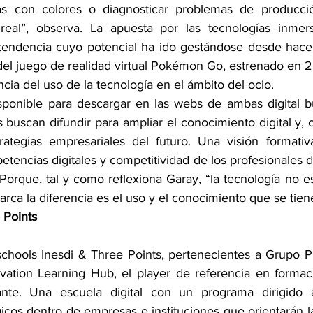
as con colores o diagnosticar problemas de producción
real”, observa. La apuesta por las tecnologías inmers
tendencia cuyo potencial ha ido gestándose desde hace 
 del juego de realidad virtual Pokémon Go, estrenado en 2
cia del uso de la tecnología en el ámbito del ocio.
sponible para descargar en las webs de ambas digital bu
 buscan difundir para ampliar el conocimiento digital y, c
trategias empresariales del futuro. Una visión formati
tencias digitales y competitividad de los profesionales de
 Porque, tal y como reflexiona Garay, “la tecnología no e
rca la diferencia es el uso y el conocimiento que se tiene
 Points
 schools Inesdi & Three Points, pertenecientes a Grupo Pl
ovation Learning Hub, el player de referencia en formaci
nte. Una escuela digital con un programa dirigido a 
icos dentro de empresas e instituciones que orientarán l