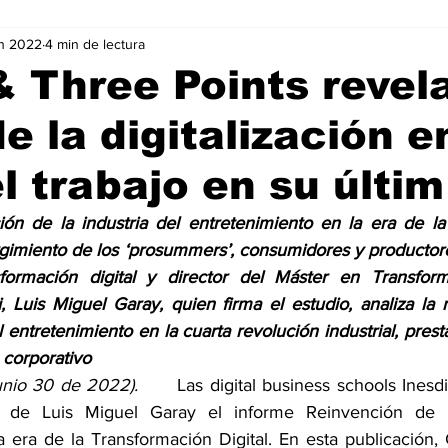
n 2022
4 min de lectura
Negocios
Películas
Publicidad
Recientes
T
& Three Points revel
e la digitalización e
mo On line
Tecnología
Un Café Digital
Noticias
el trabajo en su últim
-commerce
Logística
Perfiles
Felicidad
Música
ión de la industria del entretenimiento en la era de la
urgimiento de los ‘prosummers’, consumidores y productor
sformación digital y director del Máster en Transforma
 Luis Miguel Garay, quien firma el estudio, analiza la r
el entretenimiento en la cuarta revolución industrial, prest
 corporativo
io 30 de 2022).      
Las digital business schools Inesd
de Luis Miguel Garay el informe Reinvención de la 
 era de la Transformación Digital. En esta publicación, 