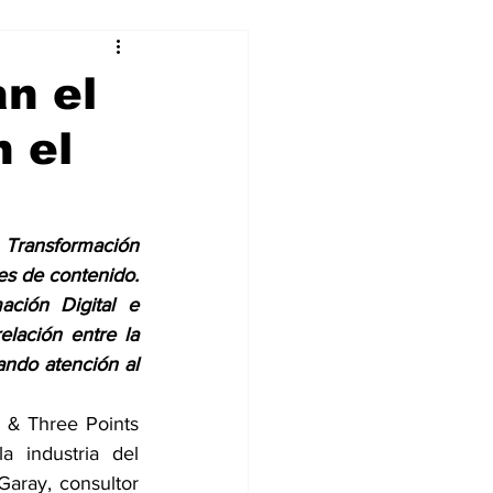
alleres
an el
n el
Tecnología
DJing
 Transformación 
es de contenido. 
ción Digital e 
elación entre la 
ando atención al 
i & Three Points 
industria del 
Garay, consultor 