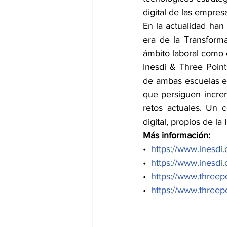
digital de las empresa
En la actualidad han 
era de la Transforma
ámbito laboral como e
Inesdi & Three Points
de ambas escuelas e
que persiguen increm
retos actuales. Un 
digital, propios de la 
Más información:
•  
https://www.inesdi
•  
https://www.inesdi
•  
https://www.threep
•  
https://www.threep