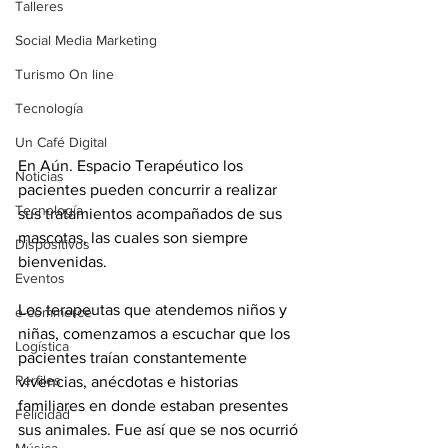
Talleres
Social Media Marketing
Turismo On line
Tecnología
Un Café Digital
En Aún. Espacio Terapéutico los 
Noticias
pacientes pueden concurrir a realizar 
Tecnología
sus tratamientos acompañados de sus 
mascotas, las cuales son siempre 
Dispositivos
bienvenidas. 
Eventos
Los terapeutas que atendemos niños y 
e-commerce
niñas, comenzamos a escuchar que los 
Logística
pacientes traían constantemente 
Perfiles
vivencias, anécdotas e historias 
familiares en donde estaban presentes 
Felicidad
sus animales. Fue así que se nos ocurrió 