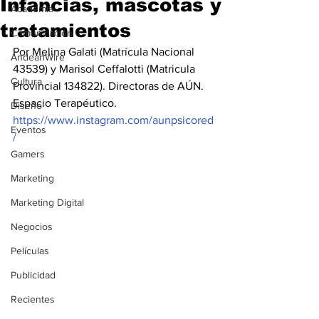
Infancias, mascotas y
Academia
tratamientos
Comunicación
Por Melina Galati (Matrícula Nacional 
AndeanWire
43539) y Marisol Ceffalotti (Matricula 
Cultura
Provincial 134822). Directoras de AÚN. 
Espacio Terapéutico. 
Diseño
https://www.instagram.com/aunpsicored
Eventos
/
Gamers
Marketing
Marketing Digital
Negocios
Películas
Publicidad
Recientes