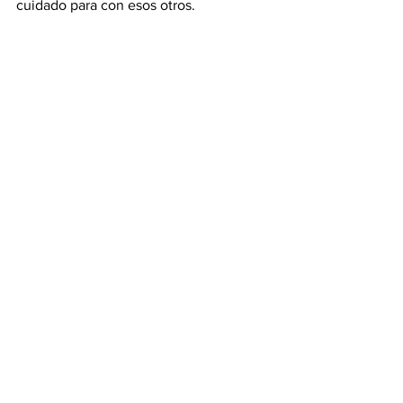
cuidado para con esos otros.
Por todo lo expuesto, si bien insistimos 
en que atendemos e intervenimos en 
“el caso por caso”, en general, los 
pacientes sólo tienen que avisar 
cuando asistirán con su mascota o 
pautar de una semana para la otra que 
serán acompañados por ellas.