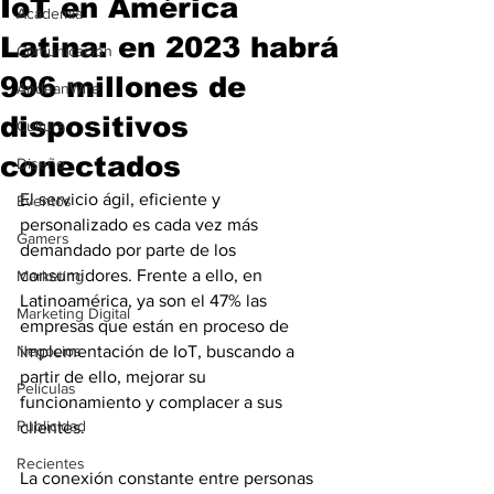
IoT en América
Academia
Latina: en 2023 habrá
Comunicación
996 millones de
AndeanWire
dispositivos
Cultura
conectados
Diseño
El servicio ágil, eficiente y 
Eventos
personalizado es cada vez más 
Gamers
demandado por parte de los 
consumidores. Frente a ello, en 
Marketing
Latinoamérica, ya son el 47% las 
Marketing Digital
empresas que están en proceso de 
Negocios
implementación de IoT, buscando a 
partir de ello, mejorar su 
Películas
funcionamiento y complacer a sus 
Publicidad
clientes.
Recientes
La conexión constante entre personas 