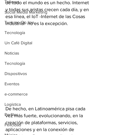
Talleres
de todo el mundo es un hecho. Internet 
y todas sus aristas crecen cada día, y en 
Social Media Marketing
esa línea, el IoT -Internet de las Cosas 
Turismo On line
Industrial- no es la excepción.
Tecnología
Un Café Digital
Noticias
Tecnología
Dispositivos
Eventos
e-commerce
Logística
De hecho, en Latinoamérica pisa cada 
Perfiles
vez más fuerte, evolucionando, en la 
creación de plataformas, servicios, 
Felicidad
aplicaciones y en la conexión de 