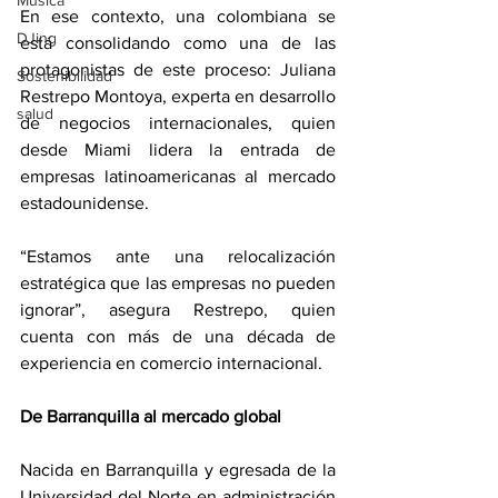
Música
En ese contexto, una colombiana se 
DJing
está consolidando como una de las 
protagonistas de este proceso: Juliana 
Sostenibilidad
Restrepo Montoya, experta en desarrollo 
salud
de negocios internacionales, quien 
desde Miami lidera la entrada de 
empresas latinoamericanas al mercado 
estadounidense.
“Estamos ante una relocalización 
estratégica que las empresas no pueden 
ignorar”, asegura Restrepo, quien 
cuenta con más de una década de 
experiencia en comercio internacional.
De Barranquilla al mercado global
Nacida en Barranquilla y egresada de la 
Universidad del Norte en administración 