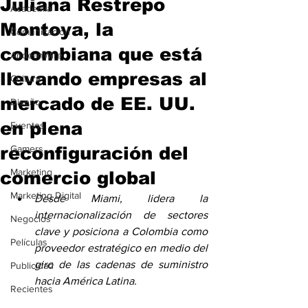
Juliana Restrepo
Academia
Montoya, la
Comunicación
colombiana que está
AndeanWire
llevando empresas al
Cultura
mercado de EE. UU.
Diseño
en plena
Eventos
reconfiguración del
Gamers
Marketing
comercio global
Marketing Digital
Desde Miami, lidera la 
internacionalización de sectores 
Negocios
clave y posiciona a Colombia como 
Películas
proveedor estratégico en medio del 
giro de las cadenas de suministro 
Publicidad
hacia América Latina.
Recientes