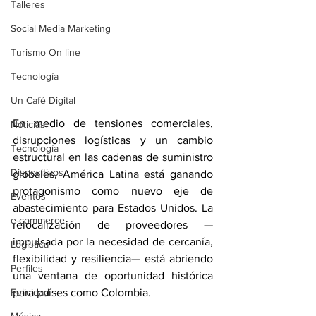
Talleres
Social Media Marketing
Turismo On line
Tecnología
Un Café Digital
En medio de tensiones comerciales, 
Noticias
disrupciones logísticas y un cambio 
Tecnología
estructural en las cadenas de suministro 
Dispositivos
globales, América Latina está ganando 
protagonismo como nuevo eje de 
Eventos
abastecimiento para Estados Unidos. La 
e-commerce
relocalización de proveedores —
impulsada por la necesidad de cercanía, 
Logística
flexibilidad y resiliencia— está abriendo 
Perfiles
una ventana de oportunidad histórica 
para países como Colombia.
Felicidad