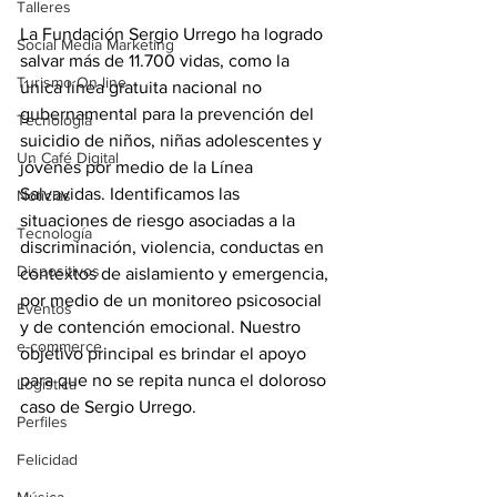
Talleres
La Fundación Sergio Urrego ha logrado 
Social Media Marketing
salvar más de 11.700 vidas, como la 
Turismo On line
única línea gratuita nacional no 
gubernamental para la prevención del 
Tecnología
suicidio de niños, niñas adolescentes y 
Un Café Digital
jóvenes por medio de la Línea 
Salvavidas. Identificamos las 
Noticias
situaciones de riesgo asociadas a la 
Tecnología
discriminación, violencia, conductas en 
Dispositivos
contextos de aislamiento y emergencia, 
por medio de un monitoreo psicosocial 
Eventos
y de contención emocional. Nuestro 
e-commerce
objetivo principal es brindar el apoyo 
para que no se repita nunca el doloroso 
Logística
caso de Sergio Urrego.
Perfiles
Felicidad