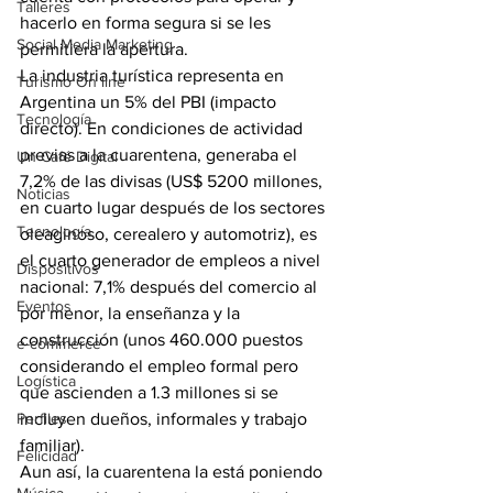
Talleres
hacerlo en forma segura si se les 
Social Media Marketing
permitiera la apertura.
La industria turística representa en 
Turismo On line
Argentina un 5% del PBI (impacto 
Tecnología
directo). En condiciones de actividad 
previas a la cuarentena, generaba el 
Un Café Digital
7,2% de las divisas (US$ 5200 millones, 
Noticias
en cuarto lugar después de los sectores 
Tecnología
oleaginoso, cerealero y automotriz), es 
el cuarto generador de empleos a nivel 
Dispositivos
nacional: 7,1% después del comercio al 
Eventos
por menor, la enseñanza y la 
construcción (unos 460.000 puestos 
e-commerce
considerando el empleo formal pero 
Logística
que ascienden a 1.3 millones si se 
Perfiles
incluyen dueños, informales y trabajo 
familiar).
Felicidad
Aun así, la cuarentena la está poniendo 