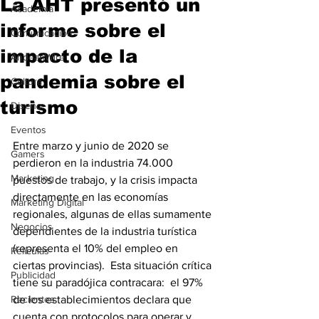
La AHT presentó un
Academia
informe sobre el
Comunicación
impacto de la
AndeanWire
pandemia sobre el
Cultura
turismo
Diseño
Eventos
Entre marzo y junio de 2020 se 
Gamers
perdieron en la industria 74.000 
Marketing
puestos de trabajo, y la crisis impacta 
directamente en las economías 
Marketing Digital
regionales, algunas de ellas sumamente 
Negocios
dependientes de la industria turística 
(representa el 10% del empleo en 
Películas
ciertas provincias).  Esta situación crítica 
Publicidad
tiene su paradójica contracara:  el 97% 
Recientes
de los establecimientos declara que 
cuenta con protocolos para operar y 