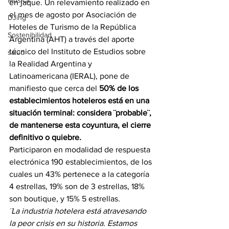
Música
en jaque. Un relevamiento realizado en 
el mes de agosto por Asociación de 
DJing
Hoteles de Turismo de la República 
Sostenibilidad
Argentina (AHT) a través del aporte 
técnico del Instituto de Estudios sobre 
salud
la Realidad Argentina y 
Latinoamericana (IERAL), pone de 
manifiesto que cerca del 
50% de los 
establecimientos hoteleros está en una 
situación terminal: considera ¨probable¨, 
de mantenerse esta coyuntura, el cierre 
definitivo o quiebre.
Participaron en modalidad de respuesta 
electrónica 190 establecimientos, de los 
cuales un 43% pertenece a la categoría 
4 estrellas, 19% son de 3 estrellas, 18% 
son boutique, y 15% 5 estrellas.
¨La industria hotelera está atravesando 
la peor crisis en su historia. Estamos 