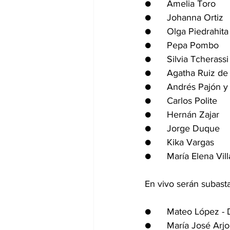
●      Amelia Toro
●      Johanna Ortiz
●      Olga Piedrahita
●      Pepa Pombo
●      Silvia Tcherassi
●      Agatha Ruiz de
●      Andrés Pajón y
●      Carlos Polite
●      Hernán Zajar
●      Jorge Duque
●      Kika Vargas
●      María Elena Vil
En vivo serán subasta
●      Mateo López - 
●      María José Arj