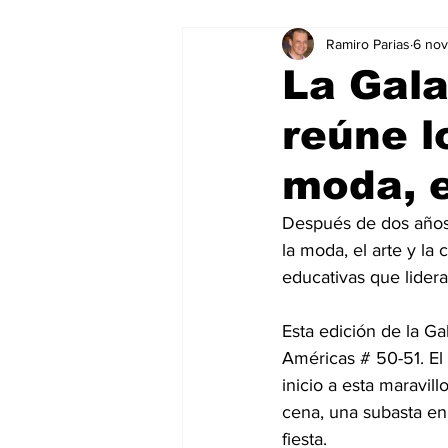
Ramiro Parias
6 no
Marketing
Marketing Digital
La Gala
reúne l
Social Media Marketing
Turis
moda, e
Dispositivos
Eventos
e
Después de dos años
la moda, el arte y la 
educativas que lider
Sostenibilidad
salud
Esta edición de la G
Américas # 50-51. El
inicio a esta maravil
cena, una subasta en 
fiesta.