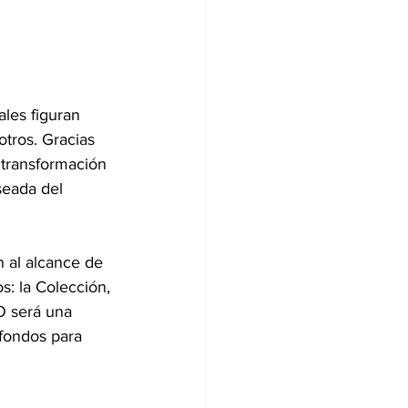
les figuran 
otros. Gracias 
 transformación 
seada del 
 al alcance de 
s: la Colección, 
O será una 
 fondos para 