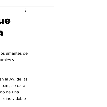
alleres
ue
a
Tecnología
DJing
los amantes de 
urales y 
 la Av. de las 
0 p.m., se dará 
uido de una 
la inolvidable 