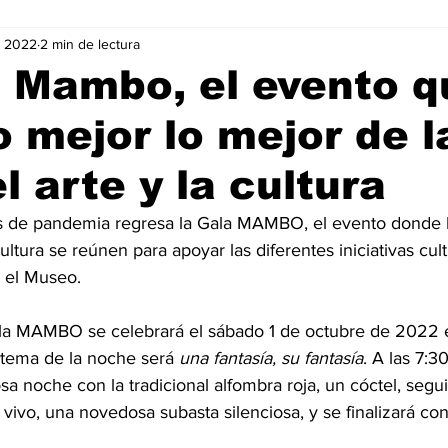
v 2022
2 min de lectura
Negocios
Películas
Publicidad
Recientes
T
 Mambo, el evento q
o mejor lo mejor de l
mo On line
Tecnología
Un Café Digital
Noticias
l arte y la cultura
-commerce
Logística
Perfiles
Felicidad
Música
 de pandemia regresa la Gala MAMBO, el evento donde 
cultura se reúnen para apoyar las diferentes iniciativas cult
a el Museo.
ala MAMBO se celebrará el sábado 1 de octubre de 2022 en
 tema de la noche será 
una fantasía, su fantasía
. A las 7:3
losa noche con la tradicional alfombra roja, un cóctel, seg
vivo, una novedosa subasta silenciosa, y se finalizará con 