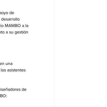
poyo de 
desarrollo 
emio MAMBO a la 
nto a su gestión 
 en una 
los asistentes 
diseñadores de 
MBO: