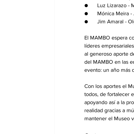
●      Luz Lizarazo -
●      Mónica Meira 
●      Jim Amaral - O
El MAMBO espera cont
líderes empresariales,
al generoso aporte d
del MAMBO en las edi
evento: un año más d
Con los aportes el M
todos, de fortalecer 
apoyando así a la pr
realidad gracias a mú
mantener el Museo vi