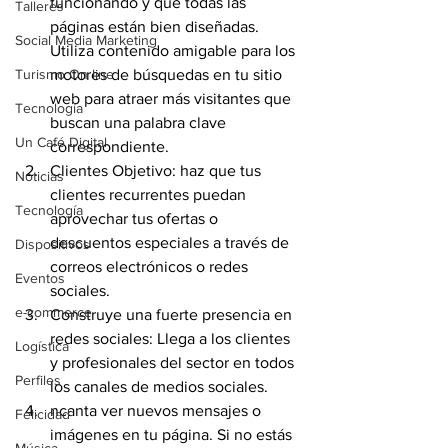
funcionando y que todas las 
Talleres
páginas están bien diseñadas. 
Social Media Marketing
Utiliza contenido amigable para los 
Turismo On line
motores de búsquedas en tu sitio 
web para atraer más visitantes que 
Tecnología
buscan una palabra clave 
Un Café Digital
correspondiente.
Clientes Objetivo: haz que tus 
Noticias
clientes recurrentes puedan 
Tecnología
aprovechar tus ofertas o 
descuentos especiales a través de 
Dispositivos
correos electrónicos o redes 
Eventos
sociales.
e-commerce
Construye una fuerte presencia en 
redes sociales: Llega a los clientes 
Logística
y profesionales del sector en todos 
Perfiles
los canales de medios sociales.
ncanta ver nuevos mensajes o 
Felicidad
imágenes en tu página. Si no estás 