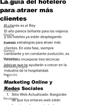
La guía del hotelero
Academia
para atraer más
Comunicación
clientes
AndeanWire
El cliente es el Rey
Cultura
El año parece brillante para los viajeros 
Diseño
y los hoteles ya están desplegando 
nuevas estrategias para atraer más 
Eventos
clientes. En esta fase, siempre 
Gamers
cambiante y en constante evolución, es 
Marketing
necesario incorporar tres técnicas 
básicas que te ayudarán a crecer en la 
Marketing Digital
industria de la hospitalidad.
Negocios
Marketing Online y 
Películas
Redes Sociales
Publicidad
Sitio Web Actualizado: Asegúrate 
Recientes
de que tus enlaces web están 