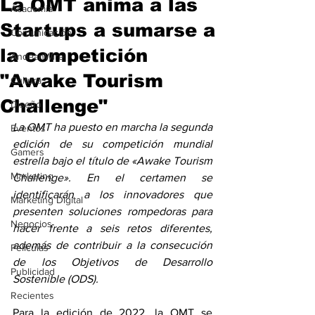
La OMT anima a las
Academia
Startups a sumarse a
Comunicación
la competición
AndeanWire
"Awake Tourism
Cultura
Challenge"
Diseño
La OMT ha puesto en marcha la segunda 
Eventos
edición de su competición mundial 
Gamers
estrella bajo el título de «Awake Tourism 
Marketing
Challenge». En el certamen se 
identificarán a los innovadores que 
Marketing Digital
presenten soluciones rompedoras para 
Negocios
hacer frente a seis retos diferentes, 
además de contribuir a la consecución 
Películas
de los Objetivos de Desarrollo 
Publicidad
Sostenible (ODS).
Recientes
Para la edición de 2022, la OMT se 