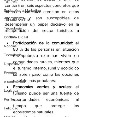
Talleres
centrará en seis aspectos concretos que 
Social Media Marketing
merecen particular atención en estos 
momentos y son susceptibles de 
Turismo On line
desempeñar un papel decisivo en la 
Tecnología
recuperación del sector turístico, a 
saber:
Un Café Digital
Participación de la comunidad: 
el 
Noticias
80 % de las personas en situación 
Tecnología
de «pobreza extrema» viven en 
comunidades rurales, mientras que 
Dispositivos
el turismo interno, rural y ecológico 
Eventos
se abren paso como las opciones 
de viaje más populares.
e-commerce
Economías verdes y azules: 
el 
Logística
turismo puede ser una fuente de 
Perfiles
oportunidades económicas, al 
tiempo que protege los 
Felicidad
ecosistemas naturales.