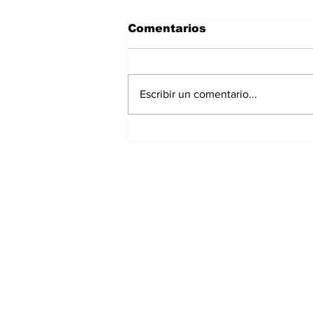
Comentarios
Escribir un comentario...
Asignar cargos no es
formar líderes: el error
más común en la
empresa familiar
Suscríbete a nuest