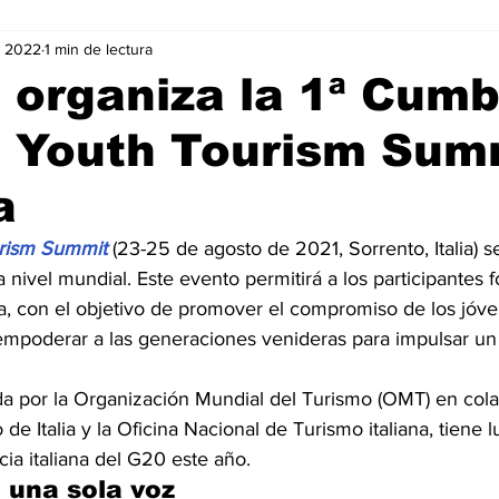
v 2022
1 min de lectura
Negocios
Películas
Publicidad
Recientes
T
organiza la 1ª Cumb
l Youth Tourism Sum
mo On line
Tecnología
Un Café Digital
Noticias
a
-commerce
Logística
Perfiles
Felicidad
Música
urism Summit
(23-25 de agosto de 2021, Sorrento, Italia) s
 nivel mundial. Este evento permitirá a los participantes 
a, con el objetivo de promover el compromiso de los jóve
 empoderar a las generaciones venideras para impulsar 
a por la Organización Mundial del Turismo (OMT) en cola
de Italia y la Oficina Nacional de Turismo italiana, tiene l
ia italiana del G20 este año.
 una sola voz