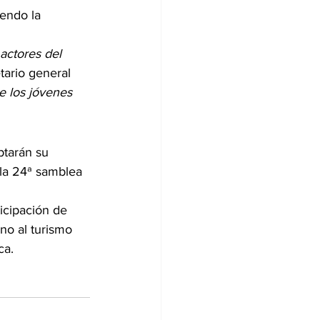
endo la 
actores del 
etario general 
 los jóvenes 
ptarán su 
 la 24ª samblea 
ticipación de 
no al turismo 
a.  