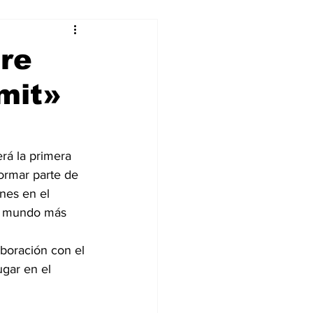
alleres
re
mit»
Tecnología
DJing
erá la primera 
formar parte de 
nes en el 
un mundo más 
boración con el 
ugar en el 