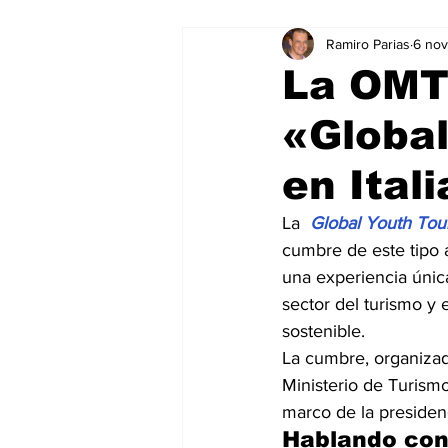
Ramiro Parias
6 no
Marketing
Marketing Digital
La OMT 
«Globa
Social Media Marketing
Turis
en Itali
Dispositivos
Eventos
e
La  
Global Youth To
cumbre de este tipo a
una experiencia únic
Sostenibilidad
salud
sector del turismo y
sostenible.
La cumbre, organizad
Ministerio de Turismo 
marco de la presidenc
Hablando con