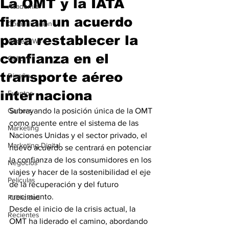
La OMT y la IATA
Academia
firman un acuerdo
Comunicación
para restablecer la
AndeanWire
confianza en el
Cultura
transporte aéreo
Diseño
internaciona
Eventos
Gamers
Subrayando la posición única de la OMT 
como puente entre el sistema de las 
Marketing
Naciones Unidas y el sector privado, el 
Marketing Digital
nuevo acuerdo se centrará en potenciar 
la confianza de los consumidores en los 
Negocios
viajes y hacer de la sostenibilidad el eje 
Películas
de la recuperación y del futuro 
crecimiento.
Publicidad
Desde el inicio de la crisis actual, la 
Recientes
OMT ha liderado el camino, abordando 