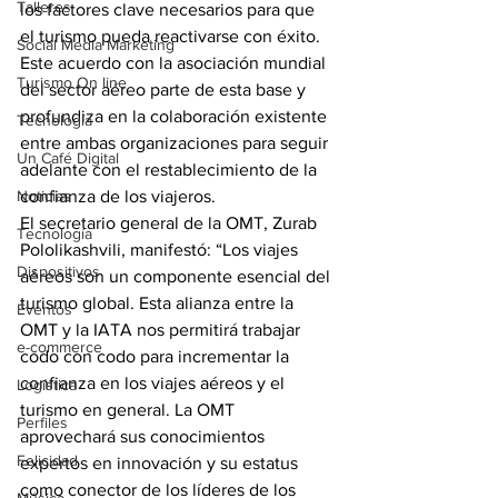
Talleres
los factores clave necesarios para que 
el turismo pueda reactivarse con éxito. 
Social Media Marketing
Este acuerdo con la asociación mundial 
Turismo On line
del sector aéreo parte de esta base y 
profundiza en la colaboración existente 
Tecnología
entre ambas organizaciones para seguir 
Un Café Digital
adelante con el restablecimiento de la 
Noticias
confianza de los viajeros.
El secretario general de la OMT, Zurab 
Tecnología
Pololikashvili, manifestó: “Los viajes 
Dispositivos
aéreos son un componente esencial del 
turismo global. Esta alianza entre la 
Eventos
OMT y la IATA nos permitirá trabajar 
e-commerce
codo con codo para incrementar la 
confianza en los viajes aéreos y el 
Logística
turismo en general. La OMT 
Perfiles
aprovechará sus conocimientos 
Felicidad
expertos en innovación y su estatus 
como conector de los líderes de los 