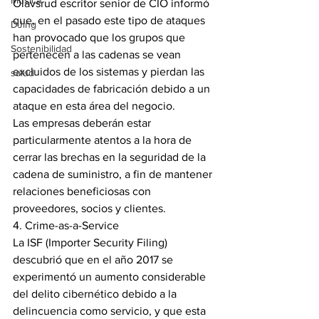
Música
Olavsrud escritor senior de CIO informó 
que, en el pasado este tipo de ataques 
DJing
han provocado que los grupos que 
Sostenibilidad
pertenecen a las cadenas se vean 
excluidos de los sistemas y pierdan las 
salud
capacidades de fabricación debido a un 
ataque en esta área del negocio.
Las empresas deberán estar 
particularmente atentos a la hora de 
cerrar las brechas en la seguridad de la 
cadena de suministro, a fin de mantener 
relaciones beneficiosas con 
proveedores, socios y clientes.
4. Crime-as-a-Service
La ISF (Importer Security Filing) 
descubrió que en el año 2017 se 
experimentó un aumento considerable 
del delito cibernético debido a la 
delincuencia como servicio, y que esta 