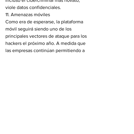
incluso el cibercriminal más novato, 
viole datos confidenciales.
11. Amenazas móviles
Como era de esperarse, la plataforma 
móvil seguirá siendo uno de los 
principales vectores de ataque para los 
hackers el próximo año. A medida que 
las empresas continúan permitiendo a 
los empleados utilizar sus dispositivos 
móviles para fines empresariales, es 
trascendental que exista un protocolo 
de seguridad para evitar el acceso no 
autorizado y garantizar que los datos 
confidenciales permanezcan seguros.
12. Mantenerse al día con las 
expectativas de la junta directiva
Durante el Foro de seguridad de la 
información, se identificó la 
desalineación entre las expectativas de 