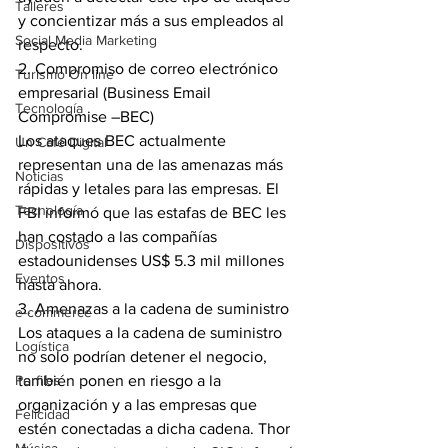
Talleres
y concientizar más a sus empleados al 
Social Media Marketing
respecto.
2. Compromiso de correo electrónico 
Turismo On line
empresarial (Business Email 
Tecnología
Compromise –BEC)
Los ataques BEC actualmente 
Un Café Digital
representan una de las amenazas más 
Noticias
rápidas y letales para las empresas. El 
Tecnología
FBI informó que las estafas de BEC les 
han costado a las compañías 
Dispositivos
estadounidenses US$ 5.3 mil millones 
Eventos
hasta ahora.
3. Amenazas a la cadena de suministro
e-commerce
Los ataques a la cadena de suministro 
Logística
no solo podrían detener el negocio, 
Perfiles
también ponen en riesgo a la 
organización y a las empresas que 
Felicidad
estén conectadas a dicha cadena. Thor 