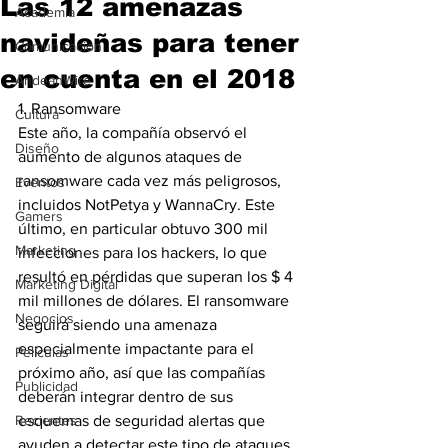
Las 12 amenazas
Academia
navideñas para tener
Comunicación
en cuenta en el 2018
AndeanWire
1. Ransomware
Cultura
Este año, la compañía observó el 
Diseño
aumento de algunos ataques de 
ransomware cada vez más peligrosos, 
Eventos
incluidos NotPetya y WannaCry. Este 
Gamers
último, en particular obtuvo 300 mil 
Marketing
infecciones para los hackers, lo que 
resultó en pérdidas que superan los $ 4 
Marketing Digital
mil millones de dólares. El ransomware 
Negocios
seguirá siendo una amenaza 
especialmente impactante para el 
Películas
próximo año, así que las compañías 
Publicidad
deberán integrar dentro de sus 
Recientes
esquemas de seguridad alertas que 
ayuden a detectar este tipo de ataques 