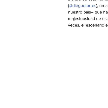
(
@diegoetorres
), un 
nuestro país― que ha
majestuosidad de esto
veces, el escenario e