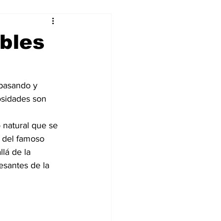
alleres
bles
Tecnología
 pasando y 
osidades son 
DJing
 natural que se 
a del famoso 
lá de la 
esantes de la 