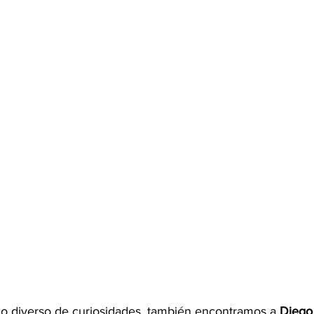
o diverso de curiosidades, también encontramos a 
Diego