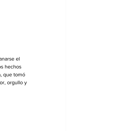
anarse el 
os hechos 
a, que tomó 
r, orgullo y 