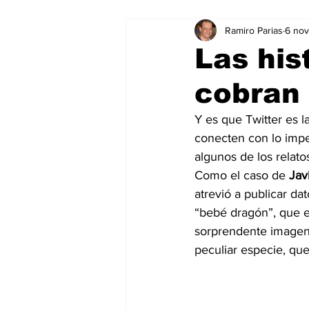
Ramiro Parias
6 no
Marketing
Marketing Digital
Las his
cobran 
Social Media Marketing
Turis
Y es que Twitter es l
conecten con lo impen
Dispositivos
Eventos
e
algunos de los relato
Como el caso de 
Jav
atrevió a publicar dat
Sostenibilidad
salud
“bebé dragón”, que en
sorprendente imagen,
peculiar especie, que