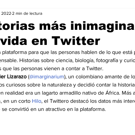
v 2022
2 min de lectura
Negocios
Películas
Publicidad
Recientes
T
torias más inimagina
vida en Twitter
mo On line
Tecnología
Un Café Digital
Noticias
a plataforma para que las personas hablen de lo que está
sable. Historias sobre ciencia, biología, fotografía y curi
-commerce
Logística
Perfiles
Felicidad
Música
s que las personas vienen a contar a Twitter.
ier Lizarazo 
(
@imarginarium
), un colombiano amante de lo
os curiosos sobre la naturaleza y decidió contar la histori
 realidad era un lagarto armadillo nativo de África. Más al
 en un corto 
Hilo
, el Twittero destacó los datos más inter
 se convirtió en un atractivo en la plataforma.