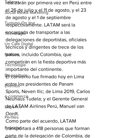
Talleres
realizarán por primera vez en Perú entre 
el 26 de julio y el 11 de agosto, y el 23 
Social Media Marketing
de agosto y el 1 de septiembre 
Turismo On line
respectivamente. LATAM será la 
encargada de transportar a las 
Tecnología
delegaciones de deportistas, oficiales 
Un Café Digital
técnicos y dirigentes de trece de los 
Noticias
países, incluido Colombia, que 
competirán en la fiesta deportiva más 
Tecnología
importante del continente.
Dispositivos
El convenio fue firmado hoy en Lima 
entre los presidentes de Panam 
Eventos
Sports, Neven Ilic; de Lima 2019, Carlos 
e-commerce
Neuhaus Tudela; y el Gerente General 
de LATAM Airlines Perú, Manuel van 
Logística
Oordt.
Perfiles
Como parte del acuerdo, LATAM 
Felicidad
transportará a 418 personas que forman 
parte de la delegación de Colombia, de 