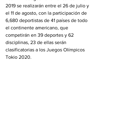
2019 se realizarán entre el 26 de julio y 
el 11 de agosto, con la participación de 
6,680 deportistas de 41 países de todo 
el continente americano, que 
competirán en 39 deportes y 62 
disciplinas, 23 de ellas serán 
clasificatorias a los Juegos Olímpicos 
Tokio 2020.
Doce días después del cierre de los 
Juegos Panamericanos Lima 2019, los 
Juegos Parapanamericanos se llevarán 
a cabo desde el 23 de agosto hasta el 1 
de septiembre. Celebrando en Lima su 
sexta versión, el evento convocará a 
1,890 deportistas de 33 países, que 
competirán en 17 deportes y 18 
disciplinas con clasificación directa a 
los Juegos Paraolímpicos Tokio 2020.