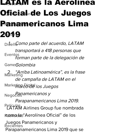
LATAM es la Aerolínea
Academia
Oficial de Los Juegos
Comunicación
Panamericanos Lima
AndeanWire
2019
Cultura
Como parte del acuerdo, LATAM 
Diseño
transportará a 418 personas que 
Eventos
forman parte de la delegación de 
Gamers
Colombia
“Arriba Latinoamérica”, es la frase 
Marketing
de campaña de LATAM en el 
Marketing Digital
marco de los Juegos 
Panamericanos y 
Negocios
Parapanamericanos Lima 2019. 
Películas
 LATAM Airlines Group fue nombrada 
como la “Aerolínea Oficial” de los 
Publicidad
Juegos Panamericanos y 
Recientes
Parapanamericanos Lima 2019 que se 