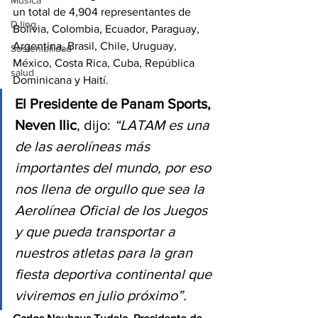
Música
un total de 4,904 representantes de 
DJing
Bolivia, Colombia, Ecuador, Paraguay, 
Argentina, Brasil, Chile, Uruguay, 
Sostenibilidad
México, Costa Rica, Cuba, República 
salud
Dominicana y Haití.
El Presidente de Panam Sports, 
Neven Ilic
, dijo: 
“LATAM es una 
de las aerolíneas más 
importantes del mundo, por eso 
nos llena de orgullo que sea la 
Aerolínea Oficial de los Juegos 
y que pueda transportar a 
nuestros atletas para la gran 
fiesta deportiva continental que 
viviremos en julio próximo”.