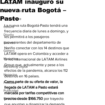
LATAM inauguró su
Academia
nueva ruta Bogotá –
Comunicación
Pasto
AndeanWire
La nueva ruta Bogotá-Pasto tendrá una 
Cultura
frecuencia diaria de lunes a domingo, y 
Diseño
les permitirá a los pasajeros 
provenientes del departamento de 
Eventos
Nariño conectar con los 14 destinos que 
Gamers
LATAM opera en Colombia y acceder a 
Marketing
la red internacional de LATAM Airlines 
Group que, actualmente y pese a los 
Marketing Digital
efectos de la pandemia, alcanza los 112 
Negocios
destinos en 16 países.
Como parte de su oferta de valor, la 
Películas
llegada de LATAM a Pasto estará 
Publicidad
marcada por tarifas competitivas con 
Recientes
precios desde $166.750
 por trayecto 
que apuntan a dinamizar la demanda, 