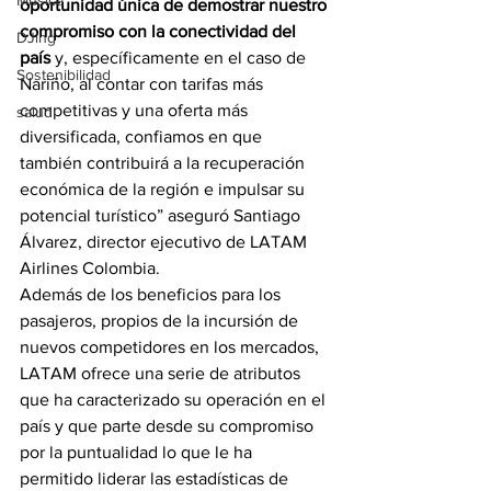
Música
oportunidad única de demostrar nuestro 
compromiso con la conectividad del 
DJing
país
 y, específicamente en el caso de 
Sostenibilidad
Nariño, al contar con tarifas más 
competitivas y una oferta más 
salud
diversificada, confiamos en que 
también contribuirá a la recuperación 
económica de la región e impulsar su 
potencial turístico” aseguró Santiago 
Álvarez, director ejecutivo de LATAM 
Airlines Colombia.
Además de los beneficios para los 
pasajeros, propios de la incursión de 
nuevos competidores en los mercados, 
LATAM ofrece una serie de atributos 
que ha caracterizado su operación en el 
país y que parte desde su compromiso 
por la puntualidad lo que le ha 
permitido liderar las estadísticas de 