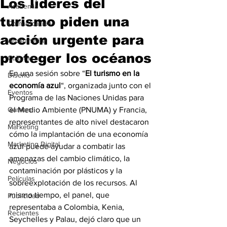
Los líderes del
Academia
turismo piden una
Comunicación
acción urgente para
AndeanWire
proteger los océanos
Cultura
En una sesión sobre “
El turismo en la 
Diseño
economía azul
“, organizada junto con el 
Eventos
Programa de las Naciones Unidas para 
Gamers
el Medio Ambiente (PNUMA) y Francia, 
representantes de alto nivel destacaron 
Marketing
cómo la implantación de una economía 
Marketing Digital
azul puede ayudar a combatir las 
amenazas del cambio climático, la 
Negocios
contaminación por plásticos y la 
Películas
sobreexplotación de los recursos. Al 
mismo tiempo, el panel, que 
Publicidad
representaba a Colombia, Kenia, 
Recientes
Seychelles y Palau, dejó claro que un 