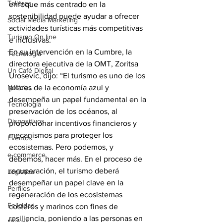
Talleres
enfoque más centrado en la 
sostenibilidad puede ayudar a ofrecer 
Social Media Marketing
actividades turísticas más competitivas 
Turismo On line
e inclusivas.
En su intervención en la Cumbre, la 
Tecnología
directora ejecutiva de la OMT, Zoritsa 
Un Café Digital
Urosevic, dijo: “El turismo es uno de los 
Noticias
pilares de la economía azul y 
desempeña un papel fundamental en la 
Tecnología
preservación de los océanos, al 
Dispositivos
proporcionar incentivos financieros y 
mecanismos para proteger los 
Eventos
ecosistemas. Pero podemos, y 
e-commerce
debemos, hacer más. En el proceso de 
recuperación, el turismo deberá 
Logística
desempeñar un papel clave en la 
Perfiles
regeneración de los ecosistemas 
Felicidad
costeros y marinos con fines de 
resiliencia, poniendo a las personas en 