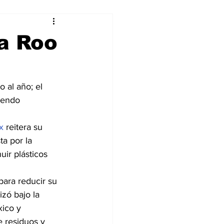
alleres
a Roo
Tecnología
 al año; el 
iendo 
DJing
x
 reitera su 
a por la 
ir plásticos 
para reducir su 
zó bajo la 
ico y 
 residuos y 