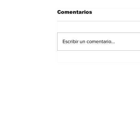
Comentarios
Escribir un comentario...
Asignar cargos no es
formar líderes: el error
más común en la
empresa familiar
Suscríbete a nuest