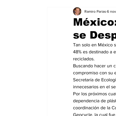
Ramiro Parias
6 no
Marketing
Marketing Digital
México:
se Desp
Social Media Marketing
Turis
Tan solo en México s
48% es destinado a 
Dispositivos
Eventos
e
reciclados.
Buscando hacer un c
compromiso con su en
Sostenibilidad
salud
Secretaría de Ecolog
innecesarios en el sec
Por los próximos cuat
dependencia de plásti
coordinación de la C
Geocycle, la cual fu