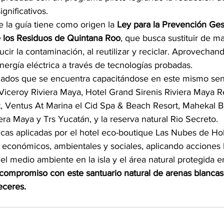
gnificativos.
 la guía tiene como origen la 
Ley para la Prevención Gest
e los Residuos de Quintana Roo
, que busca sustituir de m
ducir la contaminación, al reutilizar y reciclar. Aprovechan
nergía eléctrica a través de tecnologías probadas.
ados que se encuentra capacitándose en este mismo sent
iceroy Riviera Maya, Hotel Grand Sirenis Riviera Maya R
t, Ventus At Marina el Cid Spa & Beach Resort, Mahekal B
ra Maya y Trs Yucatán, y la reserva natural Rio Secreto.
icas aplicadas por el hotel eco-boutique Las Nubes de Hol
 económicos, ambientales y sociales, aplicando acciones 
el medio ambiente en la isla y el área natural protegida e
compromiso con este santuario natural de arenas blancas
eceres.