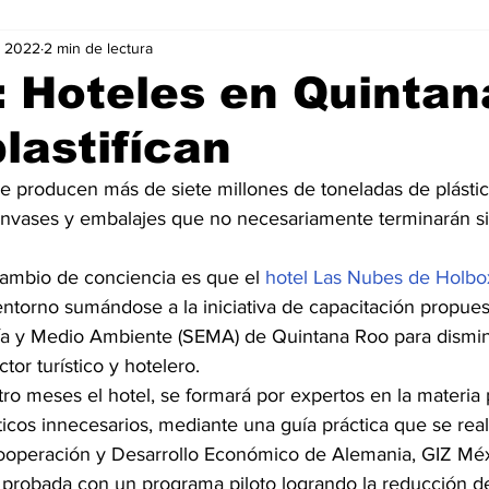
v 2022
2 min de lectura
Negocios
Películas
Publicidad
Recientes
T
 Hoteles en Quintan
lastifícan
mo On line
Tecnología
Un Café Digital
Noticias
e producen más de siete millones de toneladas de plástico
envases y embalajes que no necesariamente terminarán s
-commerce
Logística
Perfiles
Felicidad
Música
ambio de conciencia es que el 
hotel Las Nubes de Holbo
torno sumándose a la iniciativa de capacitación propuest
ía y Medio Ambiente (SEMA) de Quintana Roo para disminu
tor turístico y hotelero.
ro meses el hotel, se formará por expertos en la materia 
cos innecesarios, mediante una guía práctica que se reali
ooperación y Desarrollo Económico de Alemania, GIZ Méx
e probada con un programa piloto logrando la reducción de