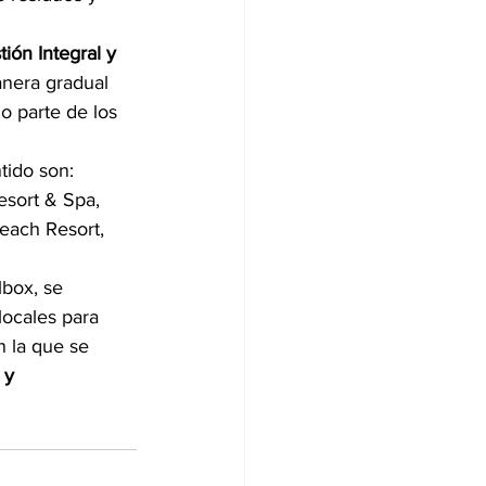
ión Integral y 
anera gradual 
do parte de los 
ido son: 
esort & Spa, 
each Resort, 
box, se 
locales para 
n la que se 
 y 