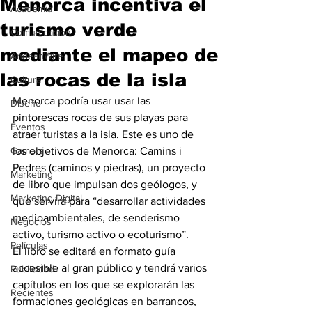
Menorca incentiva el
Academia
turismo verde
Comunicación
mediante el mapeo de
AndeanWire
las rocas de la isla
Cultura
Menorca podría usar usar las 
Diseño
pintorescas rocas de sus playas para 
Eventos
atraer turistas a la isla. Este es uno de 
Gamers
los objetivos de Menorca: Camins i 
Pedres (caminos y piedras), un proyecto 
Marketing
de libro que impulsan dos geólogos, y 
Marketing Digital
que servirá para “desarrollar actividades 
medioambientales, de senderismo 
Negocios
activo, turismo activo o ecoturismo”.
Películas
El libro se editará en formato guía 
accesible al gran público y tendrá varios 
Publicidad
capítulos en los que se explorarán las 
Recientes
formaciones geológicas en barrancos, 