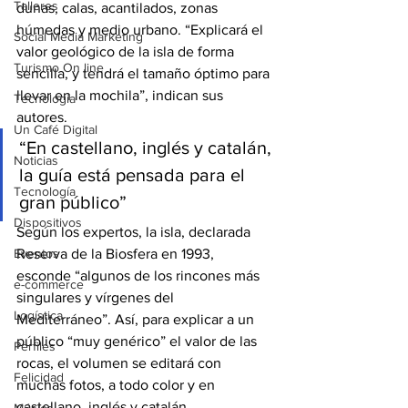
Talleres
dunas, calas, acantilados, zonas 
húmedas y medio urbano. “Explicará el 
Social Media Marketing
valor geológico de la isla de forma 
Turismo On line
sencilla, y tendrá el tamaño óptimo para 
llevar en la mochila”, indican sus 
Tecnología
autores.
Un Café Digital
“En castellano, inglés y catalán, 
Noticias
la guía está pensada para el 
Tecnología
gran público”
Dispositivos
Según los expertos, la isla, declarada 
Eventos
Reserva de la Biosfera en 1993, 
esconde “algunos de los rincones más 
e-commerce
singulares y vírgenes del 
Logística
Mediterráneo”. Así, para explicar a un 
público “muy genérico” el valor de las 
Perfiles
rocas, el volumen se editará con 
Felicidad
muchas fotos, a todo color y en 
castellano, inglés y catalán.