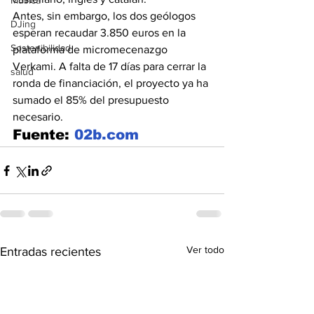
Música
Antes, sin embargo, los dos geólogos 
DJing
esperan recaudar 3.850 euros en la 
Sostenibilidad
plataforma de micromecenazgo 
Verkami. A falta de 17 días para cerrar la 
salud
ronda de financiación, el proyecto ya ha 
sumado el 85% del presupuesto 
necesario.
Fuente: 
02b.com
Ver todo
Entradas recientes