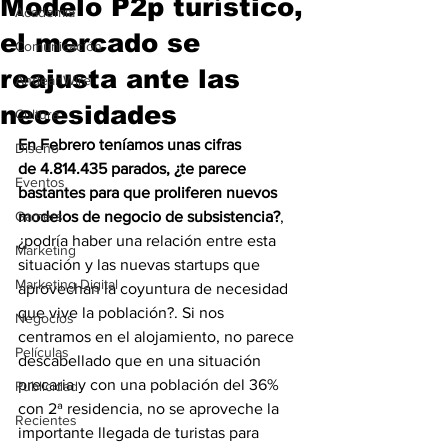
Modelo P2p turístico,
Academia
el mercado se
Comunicación
reajusta ante las
AndeanWire
necesidades
Cultura
En Febrero teníamos unas cifras 
Diseño
de 4.814.435 parados, ¿te parece 
Eventos
bastantes para que proliferen nuevos 
Gamers
modelos de negocio de subsistencia?
, 
¿podría haber una relación entre esta 
Marketing
situación y las nuevas startups que 
Marketing Digital
aprovechan la coyuntura de necesidad 
que vive la población?. Si nos 
Negocios
centramos en el alojamiento, no parece 
Películas
descabellado que en una situación 
precaria y con una población del 36% 
Publicidad
con 2ª residencia, no se aproveche la 
Recientes
importante llegada de turistas para 