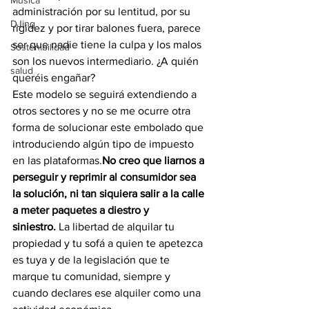
Música
administración por su lentitud, por su 
DJing
rigidez y por tirar balones fuera, parece 
ser que nadie tiene la culpa y los malos 
Sostenibilidad
son los nuevos intermediario. ¿A quién 
salud
queréis engañar?
Este modelo se seguirá extendiendo a 
otros sectores y no se me ocurre otra 
forma de solucionar este embolado que 
introduciendo algún tipo de impuesto 
en las plataformas.
No creo que liarnos a 
perseguir y reprimir al consumidor sea 
la solución, ni tan siquiera salir a la calle 
a meter paquetes a diestro y 
siniestro.
 La libertad de alquilar tu 
propiedad y tu sofá a quien te apetezca 
es tuya y de la legislación que te 
marque tu comunidad, siempre y 
cuando declares ese alquiler como una 