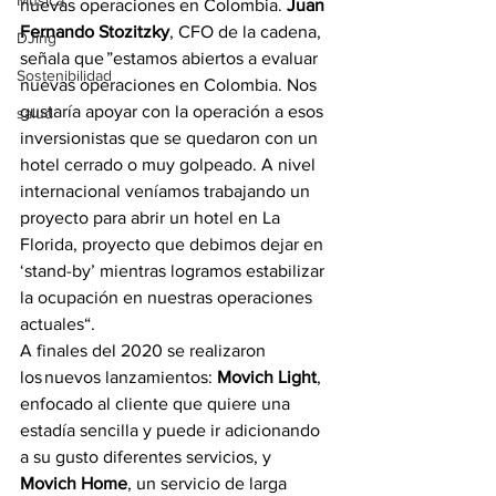
Música
nuevas operaciones en Colombia. 
Juan 
Fernando Stozitzky
, CFO de la cadena, 
DJing
señala que ”estamos abiertos a evaluar 
Sostenibilidad
nuevas operaciones en Colombia. Nos 
gustaría apoyar con la operación a esos 
salud
inversionistas que se quedaron con un 
hotel cerrado o muy golpeado. A nivel 
internacional veníamos trabajando un 
proyecto para abrir un hotel en La 
Florida, proyecto que debimos dejar en 
‘stand-by’ mientras logramos estabilizar 
la ocupación en nuestras operaciones 
actuales“.
A finales del 2020 se realizaron 
los nuevos lanzamientos: 
Movich Light
, 
enfocado al cliente que quiere una 
estadía sencilla y puede ir adicionando 
a su gusto diferentes servicios, y 
Movich Home
, un servicio de larga 