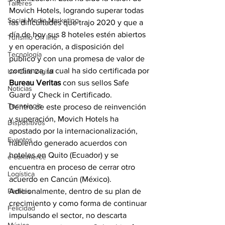
Talleres
Movich Hotels, logrando superar todas 
Social Media Marketing
las dificultades que trajo 2020 y que a 
día de hoy sus 8 hoteles estén abiertos 
Turismo On line
y en operación, a disposición del 
Tecnología
público y con una promesa de valor de 
confianza, la cual ha sido certificada por 
Un Café Digital
Bureau Veritas
 con sus sellos Safe 
Noticias
Guard y Check in Certificado.
Tecnología
Dentro de este proceso de reinvención 
y superación, Movich Hotels ha 
Dispositivos
apostado por la internacionalización, 
Eventos
habiendo generado acuerdos con 
hoteles en Quito (Ecuador) y se 
e-commerce
encuentra en proceso de cerrar otro 
Logística
acuerdo en Cancún (México). 
Perfiles
Adicionalmente, dentro de su plan de 
crecimiento y como forma de continuar 
Felicidad
impulsando el sector, no descarta 