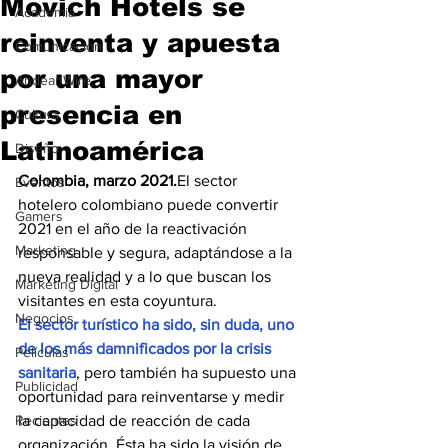
Movich Hotels se
Academia
reinventa y apuesta
Comunicación
por una mayor
AndeanWire
presencia en
Cultura
Latinoamérica
Diseño
Colombia, marzo 2021.
El sector 
Eventos
hotelero colombiano puede convertir 
Gamers
2021 en el año de la reactivación 
Marketing
responsable y segura, adaptándose a la 
nueva realidad y a lo que buscan los 
Marketing Digital
visitantes en esta coyuntura. 
Negocios
El sector turístico ha sido, sin duda, uno 
de los más damnificados por la crisis 
Películas
sanitaria
, pero también ha supuesto una 
Publicidad
oportunidad para reinventarse y medir 
Recientes
la capacidad de reacción de cada 
organización. Ésta ha sido la visión de 