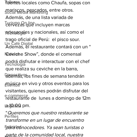
Talleres
fuertes locales como Chaufa, sopas con 
mariscos, pescados, entre otros. 
Social Media Marketing
Además, de una lista variada de 
Turismo On line
cervezas que incluyen marcas 
artesanales y nacionales, así como el 
Tecnología
trago oficial de Perú:  el pisco sour.
Un Café Digital
Además, el restaurante contará con un “ 
Noticias
Ceviche Show”, donde el comensal 
podrá disfrutar e interactuar con el chef 
Tecnología
que realiza su ceviche en la barra, 
Dispositivos
además, los fines de semana tendrán  
música en vivo y otros eventos para los 
Eventos
visitantes, quienes podrán disfrutar del 
e-commerce
restaurante de  lunes a domingo de 12m 
a 10:00 pm.
Logística
“
Queremos que nuestro restaurante se 
Perfiles
transforme en un lugar de encuentro 
Felicidad
para conocedores. Ya sean turistas o 
parte de la comunidad local, nuestra 