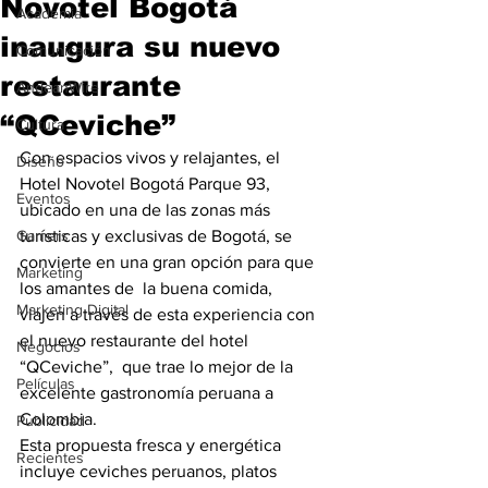
Novotel Bogotá
Academia
inaugura su nuevo
Comunicación
restaurante
AndeanWire
“QCeviche”
Cultura
Con espacios vivos y relajantes, el 
Diseño
Hotel Novotel Bogotá Parque 93, 
Eventos
ubicado en una de las zonas más 
Gamers
turísticas y exclusivas de Bogotá, se 
convierte en una gran opción para que 
Marketing
los amantes de  la buena comida,  
Marketing Digital
viajen a través de esta experiencia con  
el nuevo restaurante del hotel 
Negocios
“QCeviche”,  que trae lo mejor de la 
Películas
excelente gastronomía peruana a 
Colombia.
Publicidad
Esta propuesta fresca y energética 
Recientes
incluye ceviches peruanos, platos 