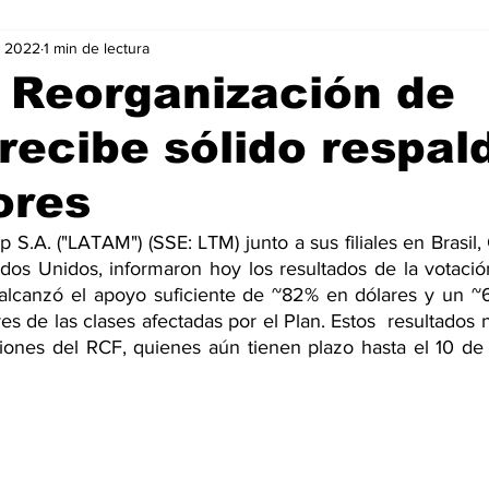
v 2022
1 min de lectura
Negocios
Películas
Publicidad
Recientes
T
 Reorganización de
ecibe sólido respal
mo On line
Tecnología
Un Café Digital
Noticias
ores
-commerce
Logística
Perfiles
Felicidad
Música
S.A. ("LATAM") (SSE: LTM) junto a sus filiales en Brasil, 
dos Unidos, informaron hoy los resultados de la votació
alcanzó el apoyo suficiente de ~82% en dólares y un ~
s de las clases afectadas por el Plan. Estos  resultados n
ciones del RCF, quienes aún tienen plazo hasta el 10 d