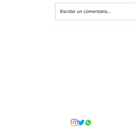
Escribir un comentario...
HOPPERS: Operación
Castor: así es la nueva
película de Disney y
Pixar
Suscríbete a nuest