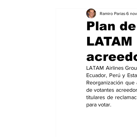
Ramiro Parias
6 no
Marketing
Marketing Digital
Plan de
LATAM r
Social Media Marketing
Turis
acreed
Dispositivos
Eventos
e
LATAM Airlines Group 
Ecuador, Perú y Esta
Reorganización que 
Sostenibilidad
salud
de votantes acreedore
titulares de reclama
para votar.