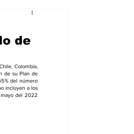
alleres
do de
Tecnología
DJing
Chile, Colombia, 
n de su Plan de 
65% del número 
o incluyen a los 
e mayo del 2022 